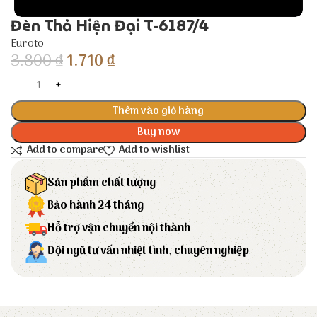
Đèn Thả Hiện Đại T-6187/4
Euroto
3.800
₫
1.710
₫
Thêm vào giỏ hàng
Buy now
Add to compare
Add to wishlist
Sản phẩm chất lượng
Bảo hành 24 tháng
Hỗ trợ vận chuyển nội thành
Đội ngũ tư vấn nhiệt tình, chuyên nghiệp