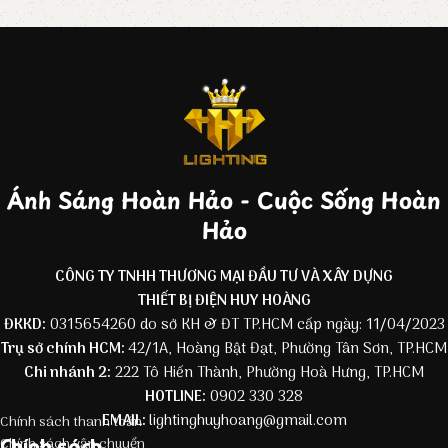
Ánh Sáng Hoàn Hảo - Cuộc Sống Hoàn
Hảo
CÔNG TY TNHH THƯƠNG MẠI ĐẦU TƯ VÀ XÂY DỰNG
THIẾT BỊ ĐIỆN HUY HOÀNG
ĐKKD:
0315654260 do sở KH & ĐT TP.HCM cấp ngày: 11/04/2023
Trụ sở chính HCM:
42/1A, Hoàng Bật Đạt, Phường Tân Sơn, TP.HCM
Chi nhánh 2:
222 Tô Hiến Thành, Phường Hoà Hưng, TP.HCM
HOTLINE:
0902 330 328
EMAIL:
lightinghuyhoang@gmail.com
Chính sách thanh toán
Chính sách
Chính sách vận chuyển