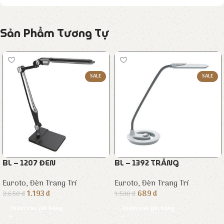
Sản Phẩm Tương Tự
SALE
SALE
BL – 1207 ĐEN
BL – 1392 TRẮNG
Euroto
,
Đèn Trang Trí
Euroto
,
Đèn Trang Trí
1.193
₫
689
₫
2.650
₫
1.530
₫
Thêm vào giỏ hàng
Thêm vào giỏ hàng