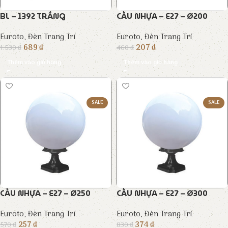
BL – 1392 TRẮNG
CẦU NHỰA – E27 – Ø200
Euroto
,
Đèn Trang Trí
Euroto
,
Đèn Trang Trí
689
₫
207
₫
1.530
₫
460
₫
Thêm vào giỏ hàng
Thêm vào giỏ hàng
SALE
SALE
CẦU NHỰA – E27 – Ø250
CẦU NHỰA – E27 – Ø300
Euroto
,
Đèn Trang Trí
Euroto
,
Đèn Trang Trí
257
₫
374
₫
570
₫
830
₫