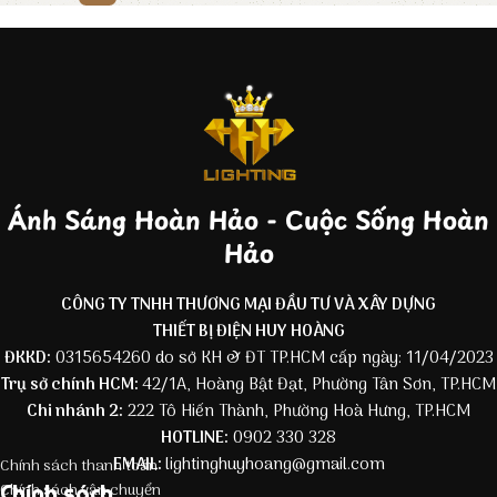
Ánh Sáng Hoàn Hảo - Cuộc Sống Hoàn
Hảo
CÔNG TY TNHH THƯƠNG MẠI ĐẦU TƯ VÀ XÂY DỰNG
THIẾT BỊ ĐIỆN HUY HOÀNG
ĐKKD:
0315654260 do sở KH & ĐT TP.HCM cấp ngày: 11/04/2023
Trụ sở chính HCM:
42/1A, Hoàng Bật Đạt, Phường Tân Sơn, TP.HCM
Chi nhánh 2:
222 Tô Hiến Thành, Phường Hoà Hưng, TP.HCM
HOTLINE:
0902 330 328
EMAIL:
lightinghuyhoang@gmail.com
Chính sách thanh toán
Chính sách
Chính sách vận chuyển