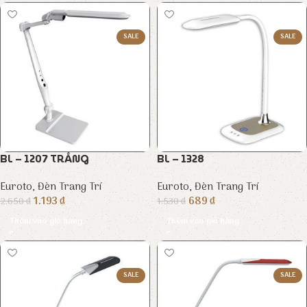
SALE
SALE
BL – 1207 TRẮNG
BL – 1328
Euroto
,
Đèn Trang Trí
Euroto
,
Đèn Trang Trí
1.193
₫
689
₫
2.650
₫
1.530
₫
Thêm vào giỏ hàng
Thêm vào giỏ hàng
SALE
SALE