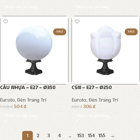
Thêm vào giỏ hàng
Thêm vào giỏ hàng
SALE
SALE
CẦU NHỰA – E27 – Ø350
CSN – E27 – Ø250
Euroto
,
Đèn Trang Trí
Euroto
,
Đèn Trang Trí
504
₫
306
₫
1.120
₫
680
₫
Thêm vào giỏ hàng
Thêm vào giỏ hàng
1
2
3
4
…
153
154
155
→