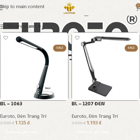
Đèn Trang Trí
Skip to main content
0
Show column
SALE
SALE
BL – 1063
BL – 1207 ĐEN
Euroto
,
Đèn Trang Trí
Euroto
,
Đèn Trang Trí
1.125
₫
1.193
₫
2.500
₫
2.650
₫
Thêm vào giỏ hàng
Thêm vào giỏ hàng