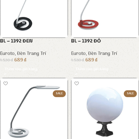
BL – 1392 ĐEN
BL – 1392 ĐỎ
Euroto
,
Đèn Trang Trí
Euroto
,
Đèn Trang Trí
689
₫
689
₫
1.530
₫
1.530
₫
Thêm vào giỏ hàng
Thêm vào giỏ hàng
SALE
SALE