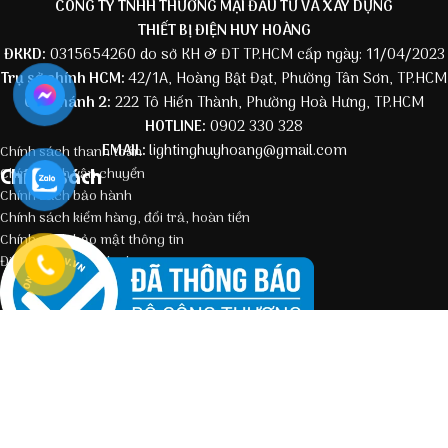
CÔNG TY TNHH THƯƠNG MẠI ĐẦU TƯ VÀ XÂY DỰNG
THIẾT BỊ ĐIỆN HUY HOÀNG
ĐKKD:
0315654260 do sở KH & ĐT TP.HCM cấp ngày: 11/04/2023
Trụ sở chính HCM:
42/1A, Hoàng Bật Đạt, Phường Tân Sơn, TP.HCM
Chi nhánh 2:
222 Tô Hiến Thành, Phường Hoà Hưng, TP.HCM
HOTLINE:
0902 330 328
EMAIL:
lightinghuyhoang@gmail.com
Chính sách thanh toán
Chính sách
Chính sách vận chuyển
Chính sách bảo hành
Chính sách kiểm hàng, đổi trả, hoàn tiền
Chính sách bảo mật thông tin
Điều kiện giao dịch chung
Fanpage