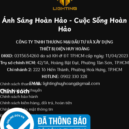
Ánh Sáng Hoàn Hảo - Cuộc Sống Hoàn
Hảo
CÔNG TY TNHH THƯƠNG MẠI ĐẦU TƯ VÀ XÂY DỰNG
THIẾT BỊ ĐIỆN HUY HOÀNG
ĐKKD:
0315654260 do sở KH & ĐT TP.HCM cấp ngày: 11/04/2023
Trụ sở chính HCM:
42/1A, Hoàng Bật Đạt, Phường Tân Sơn, TP.HCM
Chi nhánh 2:
222 Tô Hiến Thành, Phường Hoà Hưng, TP.HCM
HOTLINE:
0902 330 328
EMAIL:
lightinghuyhoang@gmail.com
Chính sách thanh toán
Chính sách
Chính sách vận chuyển
Chính sách bảo hành
Chính sách kiểm hàng, đổi trả, hoàn tiền
Chính sách bảo mật thông tin
Điều kiện giao dịch chung