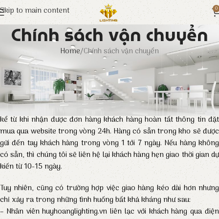
Skip to main content
0
Chính sách vận chuyển
Home
Chính sách vận chuyển
a. Thời gian vận chuyển:
Nhằm đem lại sự tiện lợi cho khách hàng khi mua sắm, chúng tôi
có hỗ trợ giao hàng tận nơi. Ngày thường huyhoanglighting.vn sẽ
xác nhận đơn hàng cho khách hàng trong ca làm việc tiếp theo,
kể từ khi nhận được đơn hàng khách hàng hoàn tất thông tin đặt
mua qua website trong vòng 24h. Hàng có sẵn trong kho sẽ được
gửi đến tay khách hàng trong vòng 1 tới 7 ngày. Nếu hàng không
có sẵn, thì chúng tôi sẽ liên hệ lại khách hàng hẹn giao thời gian dự
kiến từ 10-15 ngày.
Tuy nhiên, cũng có trường hợp việc giao hàng kéo dài hơn nhưng
chỉ xảy ra trong những tình huống bất khả kháng như sau:
– Nhân viên huyhoanglighting.vn liên lạc với khách hàng qua điện