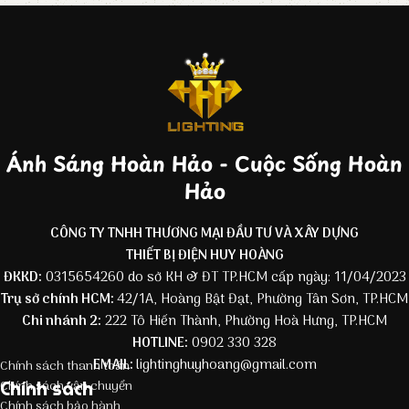
Ánh Sáng Hoàn Hảo - Cuộc Sống Hoàn
Hảo
CÔNG TY TNHH THƯƠNG MẠI ĐẦU TƯ VÀ XÂY DỰNG
THIẾT BỊ ĐIỆN HUY HOÀNG
ĐKKD:
0315654260 do sở KH & ĐT TP.HCM cấp ngày: 11/04/2023
Trụ sở chính HCM:
42/1A, Hoàng Bật Đạt, Phường Tân Sơn, TP.HCM
Chi nhánh 2:
222 Tô Hiến Thành, Phường Hoà Hưng, TP.HCM
HOTLINE:
0902 330 328
EMAIL:
lightinghuyhoang@gmail.com
Chính sách thanh toán
Chính sách
Chính sách vận chuyển
Chính sách bảo hành