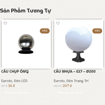
Sản Phẩm Tương Tự
SALE
SALE
CẦU CHỤP ỐNG
CẦU NHỰA – E27 – Ø200
Euroto
,
Đèn LED
Euroto
,
Đèn Trang Trí
36
₫
207
₫
80
₫
460
₫
Thêm vào giỏ hàng
Thêm vào giỏ hàng