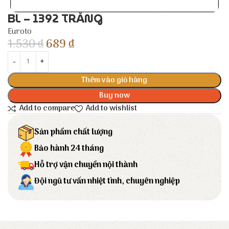
BL – 1392 TRẮNG
Euroto
1.530
₫
689
₫
Thêm vào giỏ hàng
Buy now
Add to compare
Add to wishlist
Sản phẩm chất lượng
Bảo hành 24 tháng
Hỗ trợ vận chuyển nội thành
Đội ngũ tư vấn nhiệt tình, chuyên nghiệp