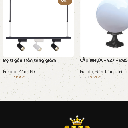
SALE
Bộ ti gắn trần tăng giảm
CẦU NHỰA – E27 – Ø2
Euroto
,
Đèn LED
Euroto
,
Đèn Trang Trí
108
₫
257
₫
240
₫
570
₫