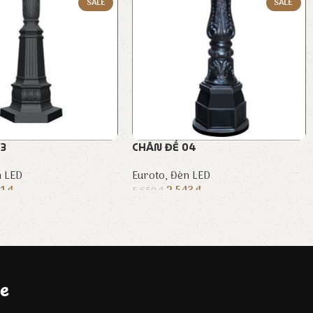
SALE
SALE
03
CHÂN ĐẾ 04
 LED
Euroto
,
Đèn LED
61
₫
2.543
₫
5.650
₫
e