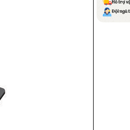
Hỗ trợ v
Đội ngũ 