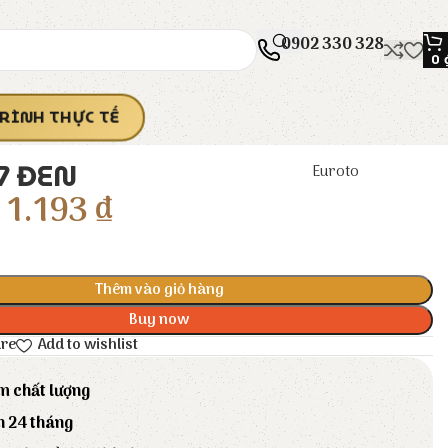
0902 330 328
0
RÌNH THỰC TẾ
07 ĐEN
Euroto
1.193
₫
Thêm vào giỏ hàng
Buy now
are
Add to wishlist
m chất lượng
h 24 tháng