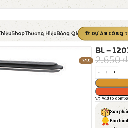
Thiệu
Shop
Thương Hiệu
Bảng Giá
DỰ ÁN CÔNG T
BL – 12
2.650
₫
SALE
Add to comp
Sản phẩ
Bảo hàn