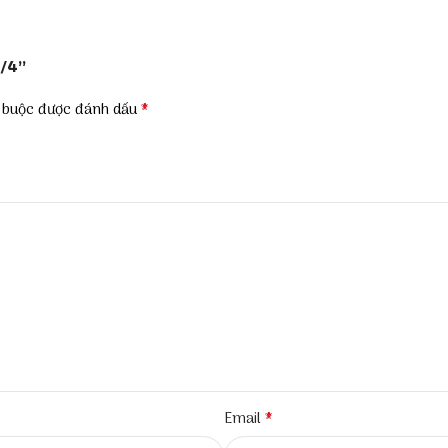
8/4”
*
t buộc được đánh dấu
*
Email