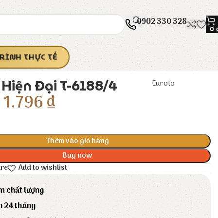
0902 330 328
0
RÌNH THỰC TẾ
Hiện Đại T-6188/4
Euroto
1.796
₫
Thêm vào giỏ hàng
Buy now
are
Add to wishlist
m chất lượng
h 24 tháng