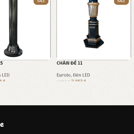
SALE
SALE
05
CHÂN ĐẾ 11
 LED
Euroto
,
Đèn LED
74
₫
2.183
₫
4.850
₫
e