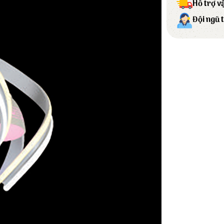
Hỗ trợ v
Đội ngũ 