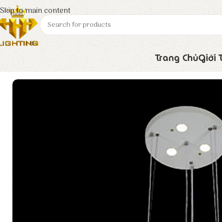
Skip to main content
Trang Chủ
Giới 
Trang chủ
Euroto
Đèn Trang Trí
Đèn Thả Hiện Đại T-6188/4