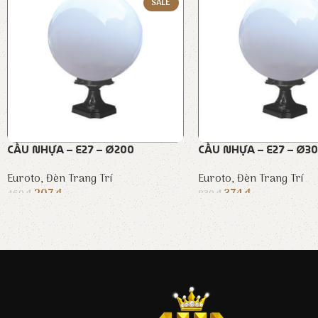
SALE
CẦU NHỰA – E27 – Ø200
CẦU NHỰA – E27 – Ø3
Euroto
,
Đèn Trang Trí
Euroto
,
Đèn Trang Trí
207
₫
374
₫
460
₫
830
₫