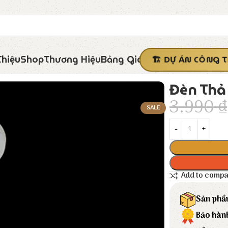
Thiệu
Shop
Thương Hiệu
Bảng Giá
DỰ ÁN CÔNG T
Đèn Thả 
3.990
₫
SALE
Add to comp
Sản phẩ
Bảo hàn