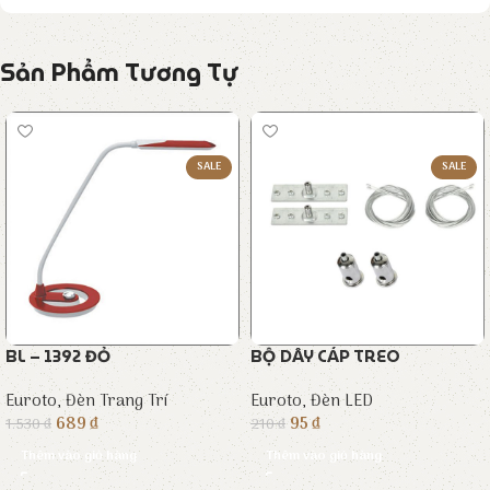
Sản Phẩm Tương Tự
SALE
SALE
BL – 1392 ĐỎ
BỘ DÂY CÁP TREO
Euroto
,
Đèn Trang Trí
Euroto
,
Đèn LED
689
₫
95
₫
1.530
₫
210
₫
Thêm vào giỏ hàng
Thêm vào giỏ hàng