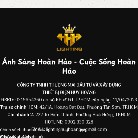
Ánh Sáng Hoàn Hảo - Cuộc Sống Hoàn
Hảo
CÔNG TY TNHH THƯƠNG MẠI ĐẦU TƯ VÀ XÂY DỰNG
THIẾT BỊ ĐIỆN HUY HOÀNG
ĐKKD:
0315654260 do sở KH & ĐT TP.HCM cấp ngày: 11/04/2023
Trụ sở chính HCM:
42/1A, Hoàng Bật Đạt, Phường Tân Sơn, TP.HCM
Chi nhánh 2:
222 Tô Hiến Thành, Phường Hoà Hưng, TP.HCM
HOTLINE:
0902 330 328
EMAIL:
lightinghuyhoang@gmail.com
Chính sách thanh toán
Chính sách
Chính sách vận chuyển