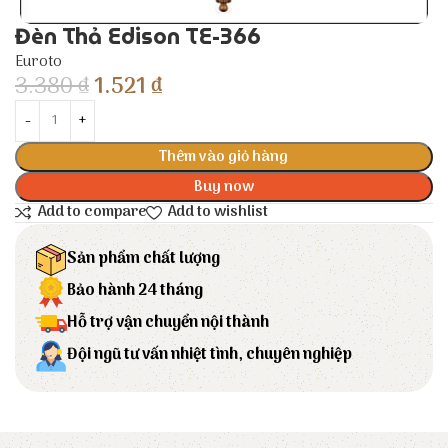
Đèn Thả Edison TE-366
Euroto
3.380
₫
1.521
₫
Thêm vào giỏ hàng
Buy now
Add to compare
Add to wishlist
Sản phẩm chất lượng
Bảo hành 24 tháng
Hỗ trợ vận chuyển nội thành
Đội ngũ tư vấn nhiệt tình, chuyên nghiệp