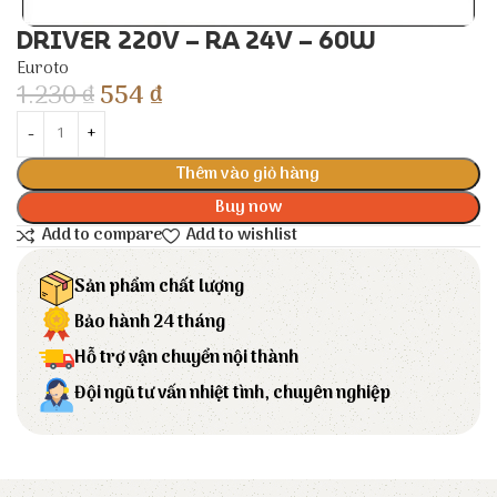
DRIVER 220V – RA 24V – 60W
Euroto
1.230
₫
554
₫
Thêm vào giỏ hàng
Buy now
Add to compare
Add to wishlist
Sản phẩm chất lượng
Bảo hành 24 tháng
Hỗ trợ vận chuyển nội thành
Đội ngũ tư vấn nhiệt tình, chuyên nghiệp