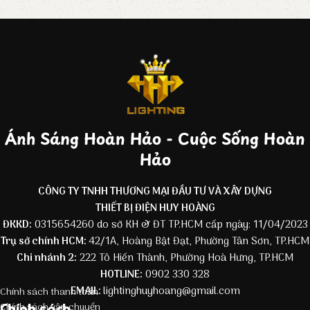
Ánh Sáng Hoàn Hảo - Cuộc Sống Hoàn
Hảo
CÔNG TY TNHH THƯƠNG MẠI ĐẦU TƯ VÀ XÂY DỰNG
THIẾT BỊ ĐIỆN HUY HOÀNG
ĐKKD:
0315654260 do sở KH & ĐT TP.HCM cấp ngày: 11/04/2023
Trụ sở chính HCM:
42/1A, Hoàng Bật Đạt, Phường Tân Sơn, TP.HCM
Chi nhánh 2:
222 Tô Hiến Thành, Phường Hoà Hưng, TP.HCM
HOTLINE:
0902 330 328
EMAIL:
lightinghuyhoang@gmail.com
Chính sách thanh toán
Chính sách
Chính sách vận chuyển