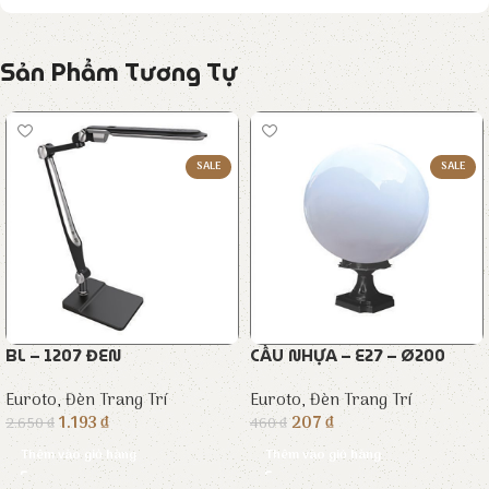
Sản Phẩm Tương Tự
SALE
SALE
BL – 1207 ĐEN
CẦU NHỰA – E27 – Ø200
Euroto
,
Đèn Trang Trí
Euroto
,
Đèn Trang Trí
1.193
₫
207
₫
2.650
₫
460
₫
Thêm vào giỏ hàng
Thêm vào giỏ hàng