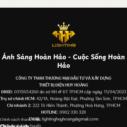
Ánh Sáng Hoàn Hảo - Cuộc Sống Hoàn
Hảo
CÔNG TY TNHH THƯƠNG MẠI ĐẦU TƯ VÀ XÂY DỰNG
THIẾT BỊ ĐIỆN HUY HOÀNG
ĐKKD:
0315654260 do sở KH & ĐT TP.HCM cấp ngày: 11/04/2023
Trụ sở chính HCM:
42/1A, Hoàng Bật Đạt, Phường Tân Sơn, TP.HCM
Chi nhánh 2:
222 Tô Hiến Thành, Phường Hoà Hưng, TP.HCM
HOTLINE:
0902 330 328
EMAIL:
lightinghuyhoang@gmail.com
Chính sách thanh toán
Chính sách
Chính sách vận chuyển