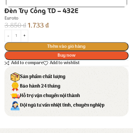
Đèn Trụ Cổng TD – 432E
Euroto
3.850
₫
1.733
₫
Thêm vào giỏ hàng
Buy now
Add to compare
Add to wishlist
Sản phẩm chất lượng
Bảo hành 24 tháng
Hỗ trợ vận chuyển nội thành
Đội ngũ tư vấn nhiệt tình, chuyên nghiệp