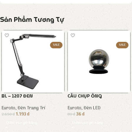
Sản Phẩm Tương Tự
SALE
SALE
BL – 1207 ĐEN
CẦU CHỤP ỐNG
Euroto
,
Đèn Trang Trí
Euroto
,
Đèn LED
1.193
₫
36
₫
2.650
₫
80
₫
Thêm vào giỏ hàng
Thêm vào giỏ hàng