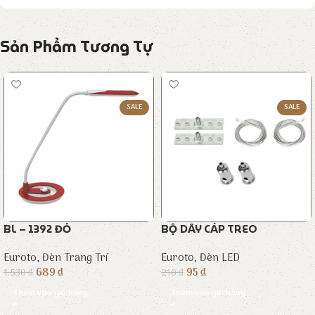
Sản Phẩm Tương Tự
SALE
SALE
BL – 1392 ĐỎ
BỘ DÂY CÁP TREO
Euroto
,
Đèn Trang Trí
Euroto
,
Đèn LED
689
₫
95
₫
1.530
₫
210
₫
Thêm vào giỏ hàng
Thêm vào giỏ hàng