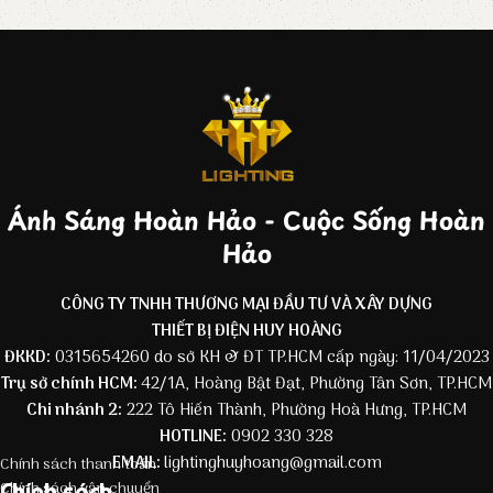
Ánh Sáng Hoàn Hảo - Cuộc Sống Hoàn
Hảo
CÔNG TY TNHH THƯƠNG MẠI ĐẦU TƯ VÀ XÂY DỰNG
THIẾT BỊ ĐIỆN HUY HOÀNG
ĐKKD:
0315654260 do sở KH & ĐT TP.HCM cấp ngày: 11/04/2023
Trụ sở chính HCM:
42/1A, Hoàng Bật Đạt, Phường Tân Sơn, TP.HCM
Chi nhánh 2:
222 Tô Hiến Thành, Phường Hoà Hưng, TP.HCM
HOTLINE:
0902 330 328
EMAIL:
lightinghuyhoang@gmail.com
Chính sách thanh toán
Chính sách
Chính sách vận chuyển