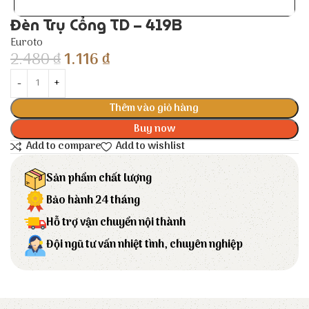
Đèn Trụ Cổng TD – 419B
Euroto
2.480
₫
1.116
₫
Thêm vào giỏ hàng
Buy now
Add to compare
Add to wishlist
Sản phẩm chất lượng
Bảo hành 24 tháng
Hỗ trợ vận chuyển nội thành
Đội ngũ tư vấn nhiệt tình, chuyên nghiệp