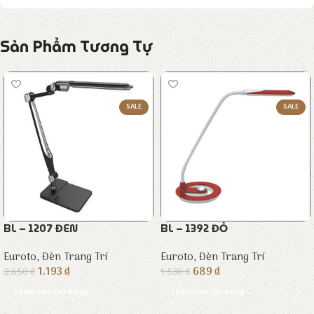
Sản Phẩm Tương Tự
SALE
SALE
BL – 1207 ĐEN
BL – 1392 ĐỎ
Euroto
,
Đèn Trang Trí
Euroto
,
Đèn Trang Trí
1.193
₫
689
₫
2.650
₫
1.530
₫
Thêm vào giỏ hàng
Thêm vào giỏ hàng