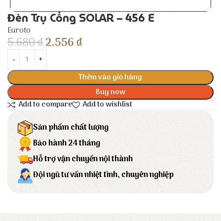
Đèn Trụ Cổng SOLAR – 456 E
Euroto
5.680
₫
2.556
₫
Thêm vào giỏ hàng
Buy now
Add to compare
Add to wishlist
Sản phẩm chất lượng
Bảo hành 24 tháng
Hỗ trợ vận chuyển nội thành
Đội ngũ tư vấn nhiệt tình, chuyên nghiệp