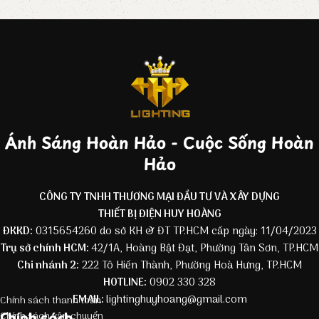
Ánh Sáng Hoàn Hảo - Cuộc Sống Hoàn
Hảo
CÔNG TY TNHH THƯƠNG MẠI ĐẦU TƯ VÀ XÂY DỰNG
THIẾT BỊ ĐIỆN HUY HOÀNG
ĐKKD:
0315654260 do sở KH & ĐT TP.HCM cấp ngày: 11/04/2023
Trụ sở chính HCM:
42/1A, Hoàng Bật Đạt, Phường Tân Sơn, TP.HCM
Chi nhánh 2:
222 Tô Hiến Thành, Phường Hoà Hưng, TP.HCM
HOTLINE:
0902 330 328
EMAIL:
lightinghuyhoang@gmail.com
Chính sách thanh toán
Chính sách
Chính sách vận chuyển