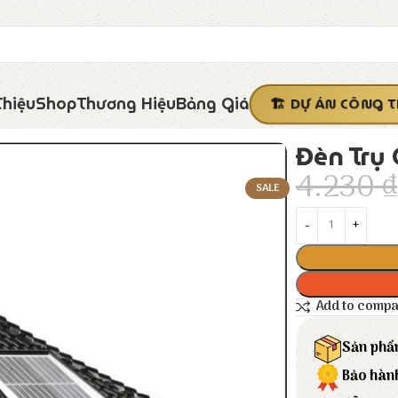
Thiệu
Shop
Thương Hiệu
Bảng Giá
DỰ ÁN CÔNG T
Đèn Trụ 
4.230
₫
SALE
Add to comp
Sản phẩ
Bảo hàn