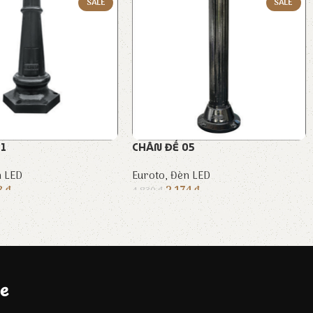
SALE
SALE
01
CHÂN ĐẾ 05
 LED
Euroto
,
Đèn LED
38
₫
2.174
₫
4.830
₫
e