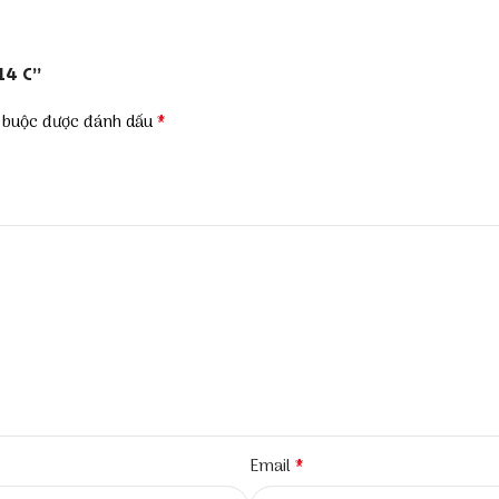
14 C”
*
t buộc được đánh dấu
*
Email