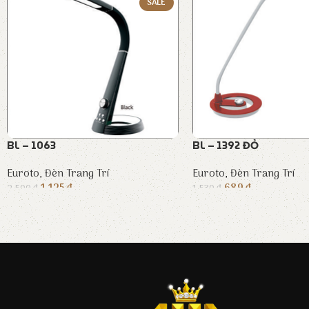
SALE
BL – 1063
BL – 1392 ĐỎ
Euroto
,
Đèn Trang Trí
Euroto
,
Đèn Trang Trí
1.125
₫
689
₫
2.500
₫
1.530
₫