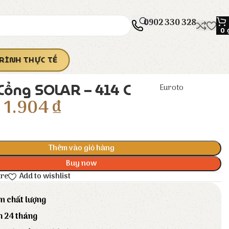
0902 330 328
0
RÌNH THỰC TẾ
Cổng SOLAR – 414 C
Euroto
1.904
₫
Thêm vào giỏ hàng
Buy now
are
Add to wishlist
m chất lượng
h 24 tháng