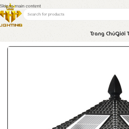
Skip to main content
Trang Chủ
Giới 
Trang chủ
Euroto
Đèn Solar
Đèn Trụ Cổng SOLAR – 414 C