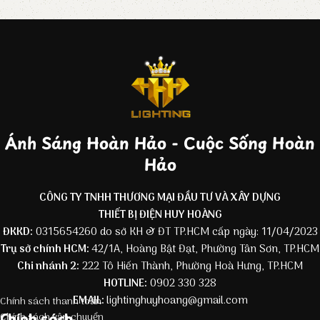
Ánh Sáng Hoàn Hảo - Cuộc Sống Hoàn
Hảo
CÔNG TY TNHH THƯƠNG MẠI ĐẦU TƯ VÀ XÂY DỰNG
THIẾT BỊ ĐIỆN HUY HOÀNG
ĐKKD:
0315654260 do sở KH & ĐT TP.HCM cấp ngày: 11/04/2023
Trụ sở chính HCM:
42/1A, Hoàng Bật Đạt, Phường Tân Sơn, TP.HCM
Chi nhánh 2:
222 Tô Hiến Thành, Phường Hoà Hưng, TP.HCM
HOTLINE:
0902 330 328
EMAIL:
lightinghuyhoang@gmail.com
Chính sách thanh toán
Chính sách
Chính sách vận chuyển