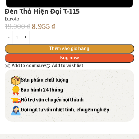
Đèn Thả Hiện Đại T-115
Euroto
19.900
₫
8.955
₫
Thêm vào giỏ hàng
Buy now
Add to compare
Add to wishlist
Sản phẩm chất lượng
Bảo hành 24 tháng
Hỗ trợ vận chuyển nội thành
Đội ngũ tư vấn nhiệt tình, chuyên nghiệp