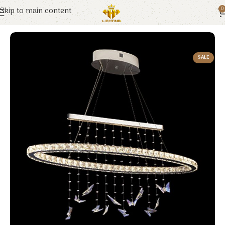
Skip to main content
0
Trang chủ
Euroto
Đèn Trang Trí
SALE