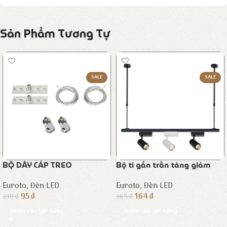
Sản Phẩm Tương Tự
SALE
SALE
BỘ DÂY CÁP TREO
Bộ ti gắn trần tăng giảm
Euroto
,
Đèn LED
Euroto
,
Đèn LED
95
₫
164
₫
210
₫
365
₫
Thêm vào giỏ hàng
Thêm vào giỏ hàng