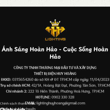
Ánh Sáng Hoàn Hảo - Cuộc Sống Hoàn
Hảo
CÔNG TY TNHH THƯƠNG MẠI ĐẦU TƯ VÀ XÂY DỰNG
THIẾT BỊ ĐIỆN HUY HOÀNG
ĐKKD:
0315654260 do sở KH & ĐT TP.HCM cấp ngày: 11/04/2023
Trụ sở chính HCM:
42/1A, Hoàng Bật Đạt, Phường Tân Sơn, TP.HCM
Chi nhánh 2:
222 Tô Hiến Thành, Phường Hoà Hưng, TP.HCM
HOTLINE:
0902 330 328
EMAIL:
lightinghuyhoang@gmail.com
Chính sách thanh toán
Chính sách
Chính sách vận chuyển