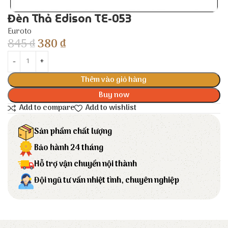
Đèn Thả Edison TE-053
Euroto
845
₫
380
₫
Thêm vào giỏ hàng
Buy now
Add to compare
Add to wishlist
Sản phẩm chất lượng
Bảo hành 24 tháng
Hỗ trợ vận chuyển nội thành
Đội ngũ tư vấn nhiệt tình, chuyên nghiệp