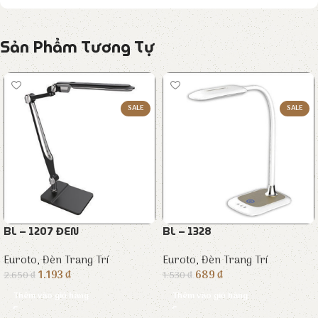
Sản Phẩm Tương Tự
SALE
SALE
BL – 1207 ĐEN
BL – 1328
Euroto
,
Đèn Trang Trí
Euroto
,
Đèn Trang Trí
1.193
₫
689
₫
2.650
₫
1.530
₫
Thêm vào giỏ hàng
Thêm vào giỏ hàng