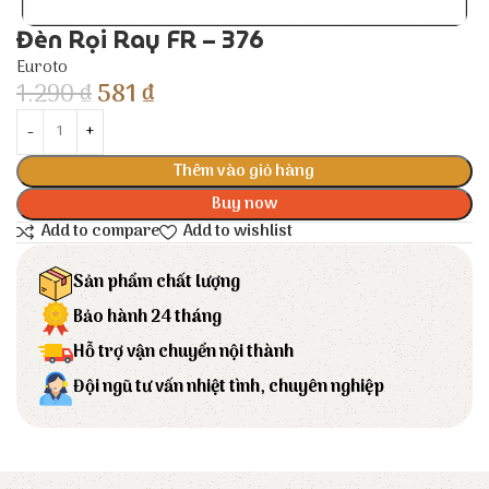
Đèn Rọi Ray FR – 376
Euroto
1.290
₫
581
₫
Thêm vào giỏ hàng
Buy now
Add to compare
Add to wishlist
Sản phẩm chất lượng
Bảo hành 24 tháng
Hỗ trợ vận chuyển nội thành
Đội ngũ tư vấn nhiệt tình, chuyên nghiệp