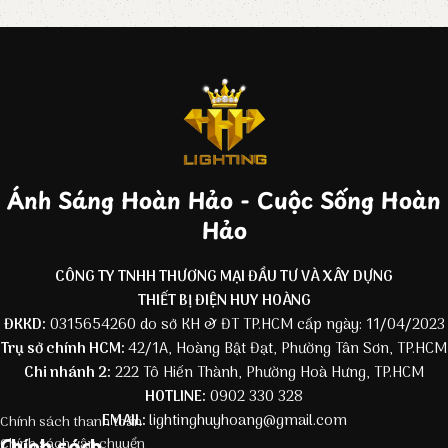
Ánh Sáng Hoàn Hảo - Cuộc Sống Hoàn
Hảo
CÔNG TY TNHH THƯƠNG MẠI ĐẦU TƯ VÀ XÂY DỰNG
THIẾT BỊ ĐIỆN HUY HOÀNG
ĐKKD:
0315654260 do sở KH & ĐT TP.HCM cấp ngày: 11/04/2023
Trụ sở chính HCM:
42/1A, Hoàng Bật Đạt, Phường Tân Sơn, TP.HCM
Chi nhánh 2:
222 Tô Hiến Thành, Phường Hoà Hưng, TP.HCM
HOTLINE:
0902 330 328
EMAIL:
lightinghuyhoang@gmail.com
Chính sách thanh toán
Chính sách
Chính sách vận chuyển