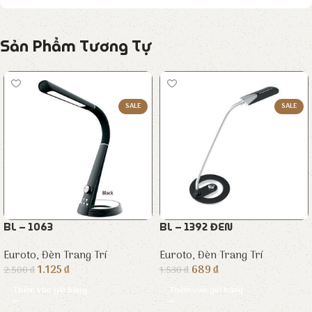
Sản Phẩm Tương Tự
SALE
SALE
BL – 1063
BL – 1392 ĐEN
Euroto
,
Đèn Trang Trí
Euroto
,
Đèn Trang Trí
1.125
₫
689
₫
2.500
₫
1.530
₫
Thêm vào giỏ hàng
Thêm vào giỏ hàng