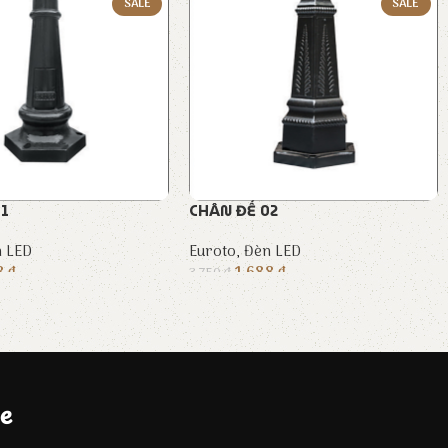
SALE
SALE
01
CHÂN ĐẾ 02
 LED
Euroto
,
Đèn LED
38
₫
1.688
₫
3.750
₫
e