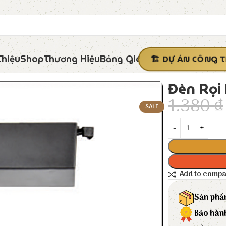
Thiệu
Shop
Thương Hiệu
Bảng Giá
DỰ ÁN CÔNG T
Đèn Rọi
1.380
₫
SALE
Add to comp
Sản phẩ
Bảo hàn