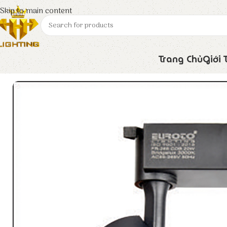
Skip to main content
Trang Chủ
Giới 
Trang chủ
Euroto
Đèn LED
Đèn Rọi Ray FR – 266