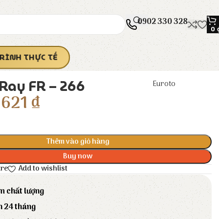
0902 330 328
0
RÌNH THỰC TẾ
 Ray FR – 266
Euroto
621
₫
Thêm vào giỏ hàng
Buy now
are
Add to wishlist
m chất lượng
h 24 tháng