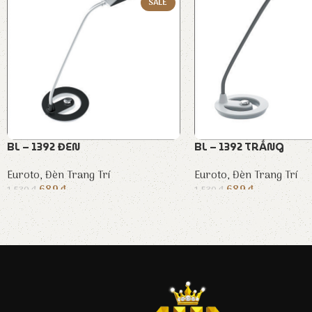
SALE
BL – 1392 ĐEN
BL – 1392 TRẮNG
Euroto
,
Đèn Trang Trí
Euroto
,
Đèn Trang Trí
689
₫
689
₫
1.530
₫
1.530
₫