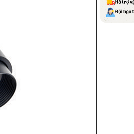
Hỗ trợ v
Đội ngũ 