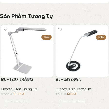
Sản Phẩm Tương Tự
SALE
SALE
BL – 1207 TRẮNG
BL – 1392 ĐEN
Euroto
,
Đèn Trang Trí
Euroto
,
Đèn Trang Trí
1.193
₫
689
₫
2.650
₫
1.530
₫
Thêm vào giỏ hàng
Thêm vào giỏ hàng