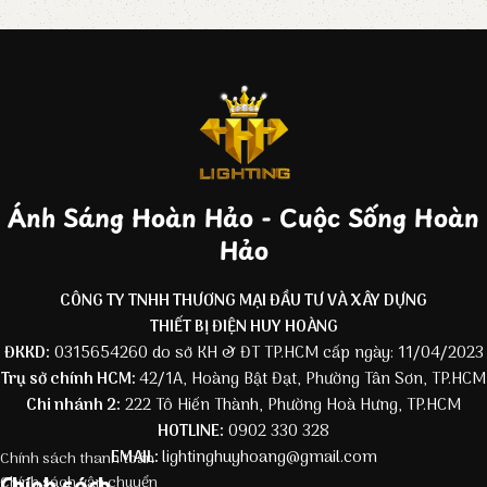
Ánh Sáng Hoàn Hảo - Cuộc Sống Hoàn
Hảo
CÔNG TY TNHH THƯƠNG MẠI ĐẦU TƯ VÀ XÂY DỰNG
THIẾT BỊ ĐIỆN HUY HOÀNG
ĐKKD:
0315654260 do sở KH & ĐT TP.HCM cấp ngày: 11/04/2023
Trụ sở chính HCM:
42/1A, Hoàng Bật Đạt, Phường Tân Sơn, TP.HCM
Chi nhánh 2:
222 Tô Hiến Thành, Phường Hoà Hưng, TP.HCM
HOTLINE:
0902 330 328
EMAIL:
lightinghuyhoang@gmail.com
Chính sách thanh toán
Chính sách
Chính sách vận chuyển