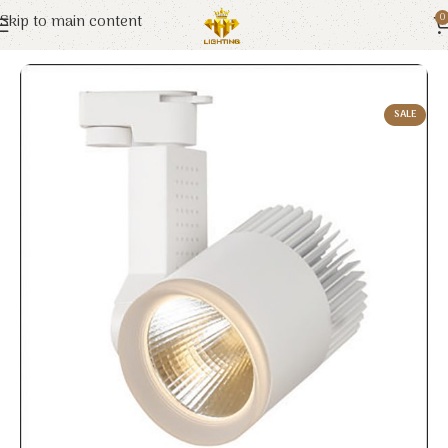
Skip to main content
0
Trang chủ
Euroto
Đèn LED
SALE