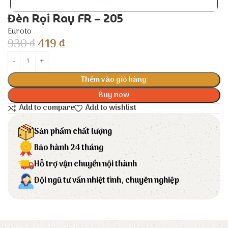
Đèn Rọi Ray FR – 205
Euroto
930
₫
419
₫
Thêm vào giỏ hàng
Buy now
Add to compare
Add to wishlist
Sản phẩm chất lượng
Bảo hành 24 tháng
Hỗ trợ vận chuyển nội thành
Đội ngũ tư vấn nhiệt tình, chuyên nghiệp