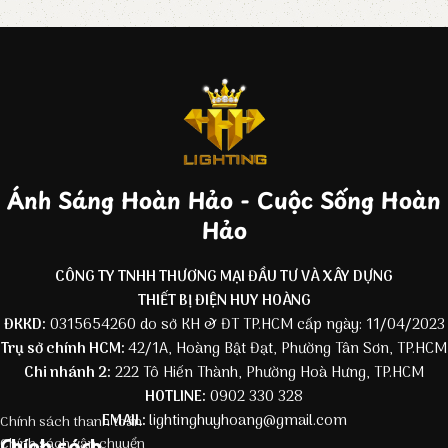
Ánh Sáng Hoàn Hảo - Cuộc Sống Hoàn
Hảo
CÔNG TY TNHH THƯƠNG MẠI ĐẦU TƯ VÀ XÂY DỰNG
THIẾT BỊ ĐIỆN HUY HOÀNG
ĐKKD:
0315654260 do sở KH & ĐT TP.HCM cấp ngày: 11/04/2023
Trụ sở chính HCM:
42/1A, Hoàng Bật Đạt, Phường Tân Sơn, TP.HCM
Chi nhánh 2:
222 Tô Hiến Thành, Phường Hoà Hưng, TP.HCM
HOTLINE:
0902 330 328
EMAIL:
lightinghuyhoang@gmail.com
Chính sách thanh toán
Chính sách
Chính sách vận chuyển