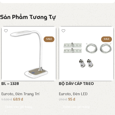
Sản Phẩm Tương Tự
SALE
SALE
BL – 1328
BỘ DÂY CÁP TREO
Euroto
,
Đèn Trang Trí
Euroto
,
Đèn LED
689
₫
95
₫
1.530
₫
210
₫
Thêm vào giỏ hàng
Thêm vào giỏ hàng