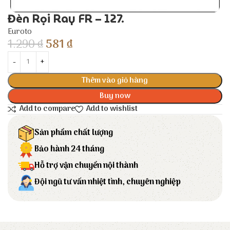
Đèn Rọi Ray FR – 127.
Euroto
1.290
₫
581
₫
Thêm vào giỏ hàng
Buy now
Add to compare
Add to wishlist
Sản phẩm chất lượng
Bảo hành 24 tháng
Hỗ trợ vận chuyển nội thành
Đội ngũ tư vấn nhiệt tình, chuyên nghiệp