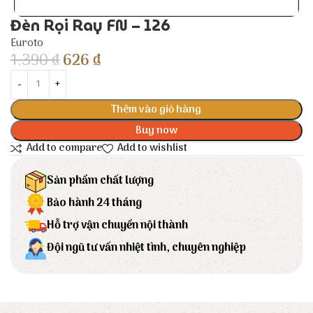
Đèn Rọi Ray FN – 126
Euroto
1.390
₫
626
₫
Thêm vào giỏ hàng
Buy now
Add to compare
Add to wishlist
Sản phẩm chất lượng
Bảo hành 24 tháng
Hỗ trợ vận chuyển nội thành
Đội ngũ tư vấn nhiệt tình, chuyên nghiệp