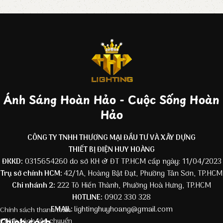
Ánh Sáng Hoàn Hảo - Cuộc Sống Hoàn
Hảo
CÔNG TY TNHH THƯƠNG MẠI ĐẦU TƯ VÀ XÂY DỰNG
THIẾT BỊ ĐIỆN HUY HOÀNG
ĐKKD:
0315654260 do sở KH & ĐT TP.HCM cấp ngày: 11/04/2023
Trụ sở chính HCM:
42/1A, Hoàng Bật Đạt, Phường Tân Sơn, TP.HCM
Chi nhánh 2:
222 Tô Hiến Thành, Phường Hoà Hưng, TP.HCM
HOTLINE:
0902 330 328
EMAIL:
lightinghuyhoang@gmail.com
Chính sách thanh toán
Chính sách
Chính sách vận chuyển