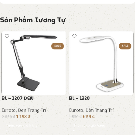
Sản Phẩm Tương Tự
SALE
SALE
BL – 1207 ĐEN
BL – 1328
Euroto
,
Đèn Trang Trí
Euroto
,
Đèn Trang Trí
1.193
₫
689
₫
2.650
₫
1.530
₫
Thêm vào giỏ hàng
Thêm vào giỏ hàng