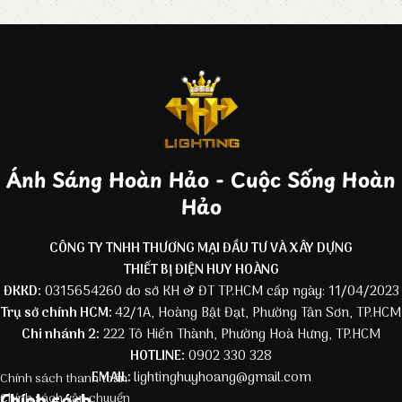
Ánh Sáng Hoàn Hảo - Cuộc Sống Hoàn
Hảo
CÔNG TY TNHH THƯƠNG MẠI ĐẦU TƯ VÀ XÂY DỰNG
THIẾT BỊ ĐIỆN HUY HOÀNG
ĐKKD:
0315654260 do sở KH & ĐT TP.HCM cấp ngày: 11/04/2023
Trụ sở chính HCM:
42/1A, Hoàng Bật Đạt, Phường Tân Sơn, TP.HCM
Chi nhánh 2:
222 Tô Hiến Thành, Phường Hoà Hưng, TP.HCM
HOTLINE:
0902 330 328
EMAIL:
lightinghuyhoang@gmail.com
Chính sách thanh toán
Chính sách
Chính sách vận chuyển