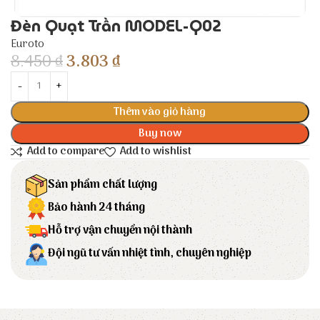
Đèn Quạt Trần MODEL-Q02
Euroto
8.450
₫
3.803
₫
Thêm vào giỏ hàng
Buy now
Add to compare
Add to wishlist
Sản phẩm chất lượng
Bảo hành 24 tháng
Hỗ trợ vận chuyển nội thành
Đội ngũ tư vấn nhiệt tình, chuyên nghiệp