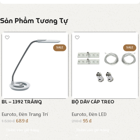
Sản Phẩm Tương Tự
SALE
SALE
BL – 1392 TRẮNG
BỘ DÂY CÁP TREO
Euroto
,
Đèn Trang Trí
Euroto
,
Đèn LED
689
₫
95
₫
1.530
₫
210
₫
Thêm vào giỏ hàng
Thêm vào giỏ hàng