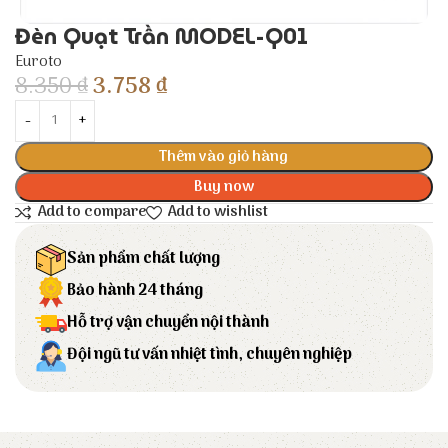
Đèn Quạt Trần MODEL-Q01
Euroto
8.350
₫
3.758
₫
Thêm vào giỏ hàng
Buy now
Add to compare
Add to wishlist
Sản phẩm chất lượng
Bảo hành 24 tháng
Hỗ trợ vận chuyển nội thành
Đội ngũ tư vấn nhiệt tình, chuyên nghiệp