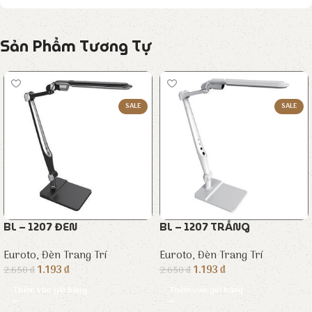
Sản Phẩm Tương Tự
SALE
SALE
BL – 1207 ĐEN
BL – 1207 TRẮNG
Euroto
,
Đèn Trang Trí
Euroto
,
Đèn Trang Trí
1.193
₫
1.193
₫
2.650
₫
2.650
₫
Thêm vào giỏ hàng
Thêm vào giỏ hàng