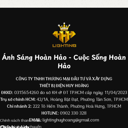
Ánh Sáng Hoàn Hảo - Cuộc Sống Hoàn
Hảo
CÔNG TY TNHH THƯƠNG MẠI ĐẦU TƯ VÀ XÂY DỰNG
THIẾT BỊ ĐIỆN HUY HOÀNG
ĐKKD:
0315654260 do sở KH & ĐT TP.HCM cấp ngày: 11/04/2023
Trụ sở chính HCM:
42/1A, Hoàng Bật Đạt, Phường Tân Sơn, TP.HCM
Chi nhánh 2:
222 Tô Hiến Thành, Phường Hoà Hưng, TP.HCM
HOTLINE:
0902 330 328
EMAIL:
lightinghuyhoang@gmail.com
Chính sách thanh toán
Chính sách
Chính sách vận chuyển