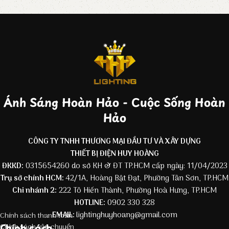
Ánh Sáng Hoàn Hảo - Cuộc Sống Hoàn
Hảo
CÔNG TY TNHH THƯƠNG MẠI ĐẦU TƯ VÀ XÂY DỰNG
THIẾT BỊ ĐIỆN HUY HOÀNG
ĐKKD:
0315654260 do sở KH & ĐT TP.HCM cấp ngày: 11/04/2023
Trụ sở chính HCM:
42/1A, Hoàng Bật Đạt, Phường Tân Sơn, TP.HCM
Chi nhánh 2:
222 Tô Hiến Thành, Phường Hoà Hưng, TP.HCM
HOTLINE:
0902 330 328
EMAIL:
lightinghuyhoang@gmail.com
Chính sách thanh toán
Chính sách
Chính sách vận chuyển