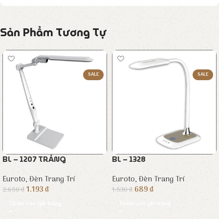
Sản Phẩm Tương Tự
SALE
SALE
BL – 1207 TRẮNG
BL – 1328
Euroto
,
Đèn Trang Trí
Euroto
,
Đèn Trang Trí
1.193
₫
689
₫
2.650
₫
1.530
₫
Thêm vào giỏ hàng
Thêm vào giỏ hàng