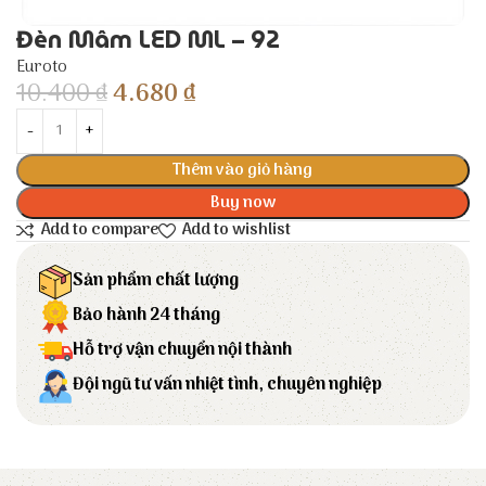
Đèn Mâm LED ML – 92
Euroto
10.400
₫
4.680
₫
Thêm vào giỏ hàng
Buy now
Add to compare
Add to wishlist
Sản phẩm chất lượng
Bảo hành 24 tháng
Hỗ trợ vận chuyển nội thành
Đội ngũ tư vấn nhiệt tình, chuyên nghiệp