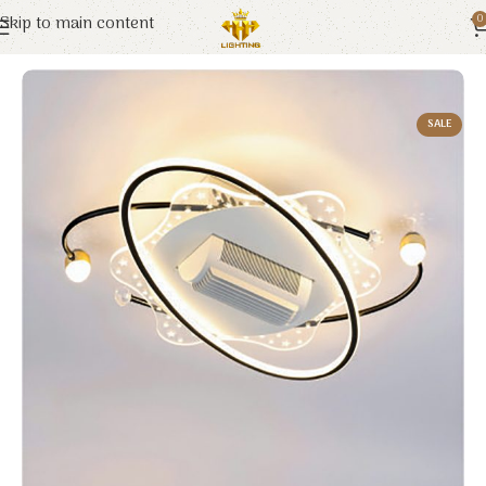
Skip to main content
0
Trang chủ
Euroto
Đèn Trang Trí
SALE