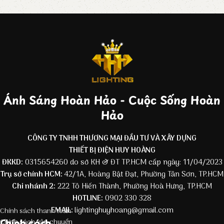
Ánh Sáng Hoàn Hảo - Cuộc Sống Hoàn
Hảo
CÔNG TY TNHH THƯƠNG MẠI ĐẦU TƯ VÀ XÂY DỰNG
THIẾT BỊ ĐIỆN HUY HOÀNG
ĐKKD:
0315654260 do sở KH & ĐT TP.HCM cấp ngày: 11/04/2023
Trụ sở chính HCM:
42/1A, Hoàng Bật Đạt, Phường Tân Sơn, TP.HCM
Chi nhánh 2:
222 Tô Hiến Thành, Phường Hoà Hưng, TP.HCM
HOTLINE:
0902 330 328
EMAIL:
lightinghuyhoang@gmail.com
Chính sách thanh toán
Chính sách
Chính sách vận chuyển