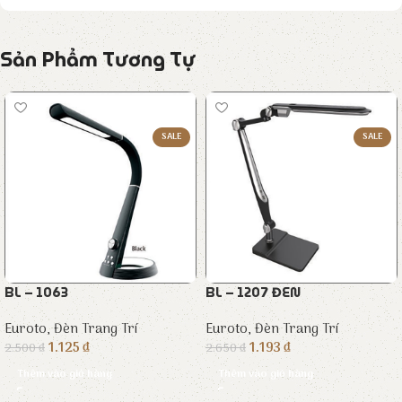
Sản Phẩm Tương Tự
SALE
SALE
BL – 1063
BL – 1207 ĐEN
Euroto
,
Đèn Trang Trí
Euroto
,
Đèn Trang Trí
1.125
₫
1.193
₫
2.500
₫
2.650
₫
Thêm vào giỏ hàng
Thêm vào giỏ hàng