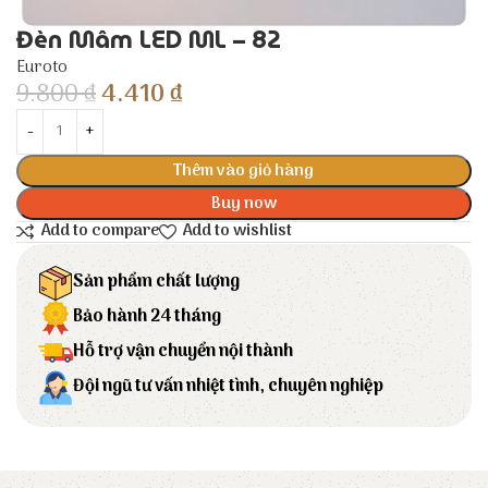
Đèn Mâm LED ML – 82
Euroto
9.800
₫
4.410
₫
Thêm vào giỏ hàng
Buy now
Add to compare
Add to wishlist
Sản phẩm chất lượng
Bảo hành 24 tháng
Hỗ trợ vận chuyển nội thành
Đội ngũ tư vấn nhiệt tình, chuyên nghiệp