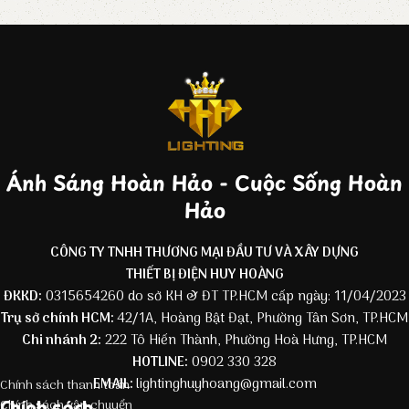
Ánh Sáng Hoàn Hảo - Cuộc Sống Hoàn
Hảo
CÔNG TY TNHH THƯƠNG MẠI ĐẦU TƯ VÀ XÂY DỰNG
THIẾT BỊ ĐIỆN HUY HOÀNG
ĐKKD:
0315654260 do sở KH & ĐT TP.HCM cấp ngày: 11/04/2023
Trụ sở chính HCM:
42/1A, Hoàng Bật Đạt, Phường Tân Sơn, TP.HCM
Chi nhánh 2:
222 Tô Hiến Thành, Phường Hoà Hưng, TP.HCM
HOTLINE:
0902 330 328
EMAIL:
lightinghuyhoang@gmail.com
Chính sách thanh toán
Chính sách
Chính sách vận chuyển