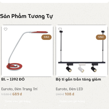
Sản Phẩm Tương Tự
SALE
SALE
BL – 1392 ĐỎ
Bộ ti gắn trần tăng giảm
Euroto
,
Đèn Trang Trí
Euroto
,
Đèn LED
689
₫
108
₫
1.530
₫
240
₫
Thêm vào giỏ hàng
Thêm vào giỏ hàng