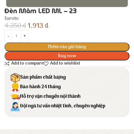
Đèn Mâm LED ML – 23
Euroto
4.250
₫
1.913
₫
Thêm vào giỏ hàng
Buy now
Add to compare
Add to wishlist
Sản phẩm chất lượng
Bảo hành 24 tháng
Hỗ trợ vận chuyển nội thành
Đội ngũ tư vấn nhiệt tình, chuyên nghiệp