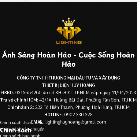
Ánh Sáng Hoàn Hảo - Cuộc Sống Hoàn
Hảo
CÔNG TY TNHH THƯƠNG MẠI ĐẦU TƯ VÀ XÂY DỰNG
THIẾT BỊ ĐIỆN HUY HOÀNG
ĐKKD:
0315654260 do sở KH & ĐT TP.HCM cấp ngày: 11/04/2023
Trụ sở chính HCM:
42/1A, Hoàng Bật Đạt, Phường Tân Sơn, TP.HCM
Chi nhánh 2:
222 Tô Hiến Thành, Phường Hoà Hưng, TP.HCM
HOTLINE:
0902 330 328
EMAIL:
lightinghuyhoang@gmail.com
Chính sách thanh toán
Chính sách
Chính sách vận chuyển
Chính sách bảo hành