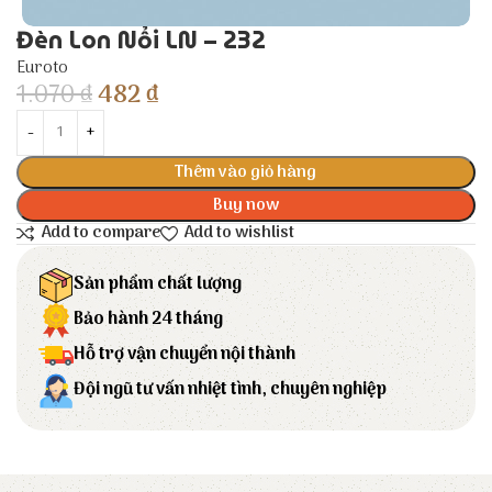
Đèn Lon Nổi LN – 232
Euroto
1.070
₫
482
₫
Thêm vào giỏ hàng
Buy now
Add to compare
Add to wishlist
Sản phẩm chất lượng
Bảo hành 24 tháng
Hỗ trợ vận chuyển nội thành
Đội ngũ tư vấn nhiệt tình, chuyên nghiệp