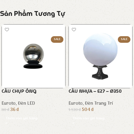
Sản Phẩm Tương Tự
SALE
SALE
CẦU CHỤP ỐNG
CẦU NHỰA – E27 – Ø350
Euroto
,
Đèn LED
Euroto
,
Đèn Trang Trí
36
₫
504
₫
80
₫
1.120
₫
Thêm vào giỏ hàng
Thêm vào giỏ hàng