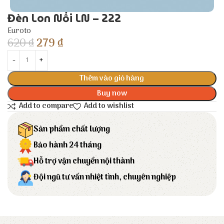
Đèn Lon Nổi LN – 222
Euroto
620
₫
279
₫
Thêm vào giỏ hàng
Buy now
Add to compare
Add to wishlist
Sản phẩm chất lượng
Bảo hành 24 tháng
Hỗ trợ vận chuyển nội thành
Đội ngũ tư vấn nhiệt tình, chuyên nghiệp