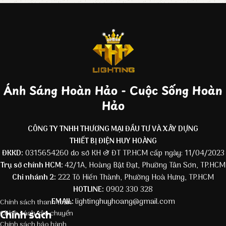
Ánh Sáng Hoàn Hảo - Cuộc Sống Hoàn
Hảo
CÔNG TY TNHH THƯƠNG MẠI ĐẦU TƯ VÀ XÂY DỰNG
THIẾT BỊ ĐIỆN HUY HOÀNG
ĐKKD:
0315654260 do sở KH & ĐT TP.HCM cấp ngày: 11/04/2023
Trụ sở chính HCM:
42/1A, Hoàng Bật Đạt, Phường Tân Sơn, TP.HCM
Chi nhánh 2:
222 Tô Hiến Thành, Phường Hoà Hưng, TP.HCM
HOTLINE:
0902 330 328
EMAIL:
lightinghuyhoang@gmail.com
Chính sách thanh toán
Chính sách
Chính sách vận chuyển
Chính sách bảo hành