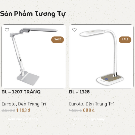
Sản Phẩm Tương Tự
SALE
SALE
BL – 1207 TRẮNG
BL – 1328
Euroto
,
Đèn Trang Trí
Euroto
,
Đèn Trang Trí
1.193
₫
689
₫
2.650
₫
1.530
₫
Thêm vào giỏ hàng
Thêm vào giỏ hàng