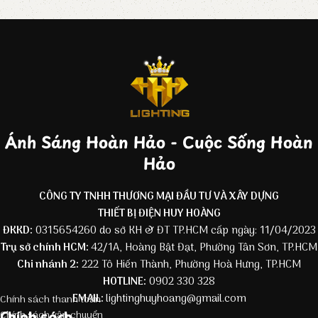
Ánh Sáng Hoàn Hảo - Cuộc Sống Hoàn
Hảo
CÔNG TY TNHH THƯƠNG MẠI ĐẦU TƯ VÀ XÂY DỰNG
THIẾT BỊ ĐIỆN HUY HOÀNG
ĐKKD:
0315654260 do sở KH & ĐT TP.HCM cấp ngày: 11/04/2023
Trụ sở chính HCM:
42/1A, Hoàng Bật Đạt, Phường Tân Sơn, TP.HCM
Chi nhánh 2:
222 Tô Hiến Thành, Phường Hoà Hưng, TP.HCM
HOTLINE:
0902 330 328
EMAIL:
lightinghuyhoang@gmail.com
Chính sách thanh toán
Chính sách
Chính sách vận chuyển