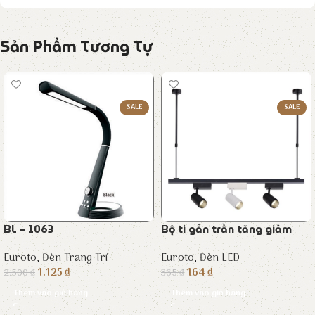
Sản Phẩm Tương Tự
SALE
SALE
BL – 1063
Bộ ti gắn trần tăng giảm
Euroto
,
Đèn Trang Trí
Euroto
,
Đèn LED
1.125
₫
164
₫
2.500
₫
365
₫
Thêm vào giỏ hàng
Thêm vào giỏ hàng