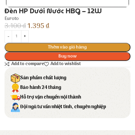
Đèn HP Dưới Nước HBG – 12W
Euroto
3.100
₫
1.395
₫
Thêm vào giỏ hàng
Buy now
Add to compare
Add to wishlist
Sản phẩm chất lượng
Bảo hành 24 tháng
Hỗ trợ vận chuyển nội thành
Đội ngũ tư vấn nhiệt tình, chuyên nghiệp