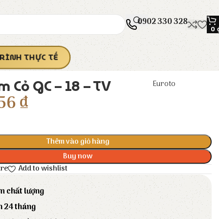
0902 330 328
0
RÌNH THỰC TẾ
 Cỏ GC – 18 – TV
Euroto
56
₫
Thêm vào giỏ hàng
Buy now
are
Add to wishlist
m chất lượng
h 24 tháng