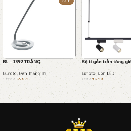
SALE
BL – 1392 TRẮNG
Bộ ti gắn trần tăng g
Euroto
,
Đèn Trang Trí
Euroto
,
Đèn LED
689
₫
164
₫
1.530
₫
365
₫