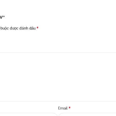
TV”
*
t buộc được đánh dấu
*
Email