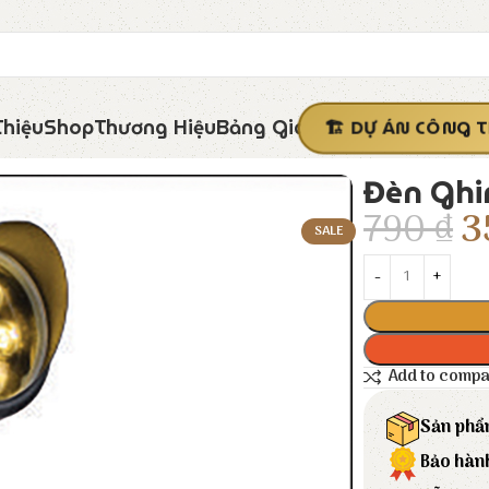
Thiệu
Shop
Thương Hiệu
Bảng Giá
DỰ ÁN CÔNG T
Đèn Ghim
790
₫
3
SALE
Add to comp
Sản phẩ
Bảo hàn