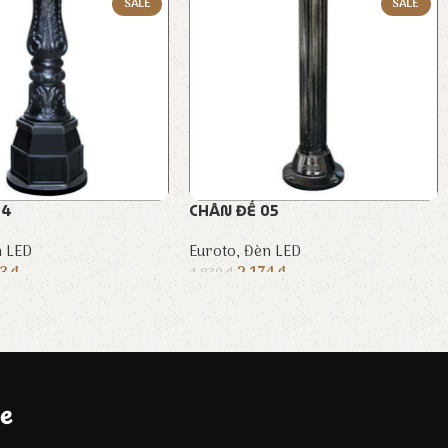
SALE
SALE
04
CHÂN ĐẾ 05
 LED
Euroto
,
Đèn LED
43
₫
2.174
₫
4.830
₫
e