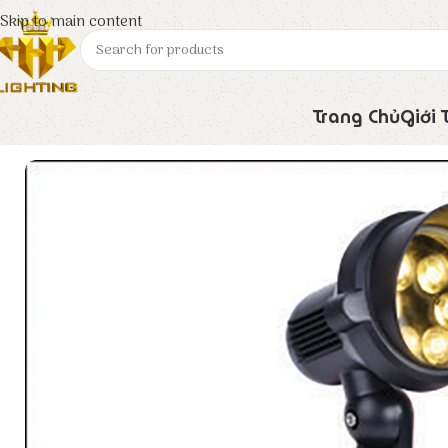
Skip to main content
Trang Chủ
Giới 
Trang chủ
Euroto
Đèn LED
Đèn Ghim Cỏ GC – 18 – TV