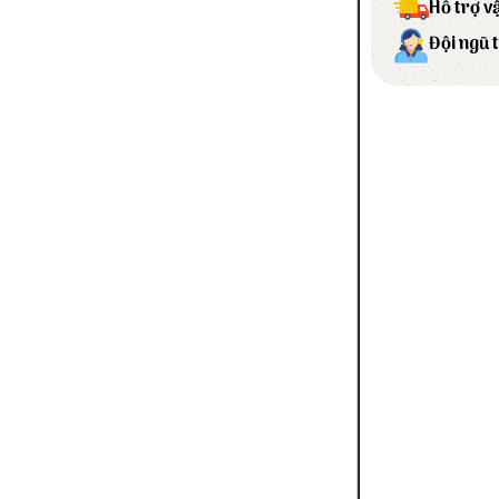
Hỗ trợ v
Đội ngũ 