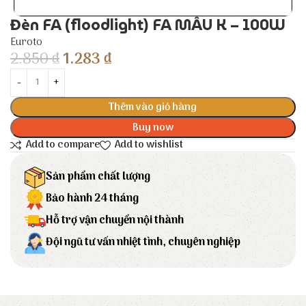
Đèn FA (floodlight) FA MẪU K – 100W
Euroto
2.850
₫
1.283
₫
Thêm vào giỏ hàng
Buy now
Add to compare
Add to wishlist
Sản phẩm chất lượng
Bảo hành 24 tháng
Hỗ trợ vận chuyển nội thành
Đội ngũ tư vấn nhiệt tình, chuyên nghiệp