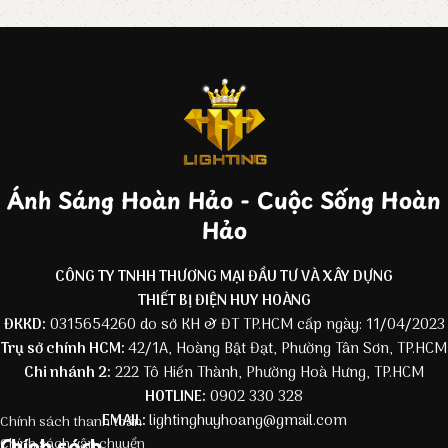
Ánh Sáng Hoàn Hảo - Cuộc Sống Hoàn
Hảo
CÔNG TY TNHH THƯƠNG MẠI ĐẦU TƯ VÀ XÂY DỰNG
THIẾT BỊ ĐIỆN HUY HOÀNG
ĐKKD:
0315654260 do sở KH & ĐT TP.HCM cấp ngày: 11/04/2023
Trụ sở chính HCM:
42/1A, Hoàng Bật Đạt, Phường Tân Sơn, TP.HCM
Chi nhánh 2:
222 Tô Hiến Thành, Phường Hoà Hưng, TP.HCM
HOTLINE:
0902 330 328
EMAIL:
lightinghuyhoang@gmail.com
Chính sách thanh toán
Chính sách
Chính sách vận chuyển