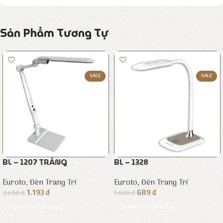
Sản Phẩm Tương Tự
SALE
SALE
BL – 1207 TRẮNG
BL – 1328
Euroto
,
Đèn Trang Trí
Euroto
,
Đèn Trang Trí
1.193
₫
689
₫
2.650
₫
1.530
₫
Thêm vào giỏ hàng
Thêm vào giỏ hàng