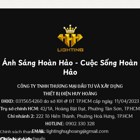
Ánh Sáng Hoàn Hảo - Cuộc Sống Hoàn
Hảo
CÔNG TY TNHH THƯƠNG MẠI ĐẦU TƯ VÀ XÂY DỰNG
THIẾT BỊ ĐIỆN HUY HOÀNG
ĐKKD:
0315654260 do sở KH & ĐT TP.HCM cấp ngày: 11/04/2023
Trụ sở chính HCM:
42/1A, Hoàng Bật Đạt, Phường Tân Sơn, TP.HCM
Chi nhánh 2:
222 Tô Hiến Thành, Phường Hoà Hưng, TP.HCM
HOTLINE:
0902 330 328
EMAIL:
lightinghuyhoang@gmail.com
Chính sách thanh toán
Chính sách
Chính sách vận chuyển