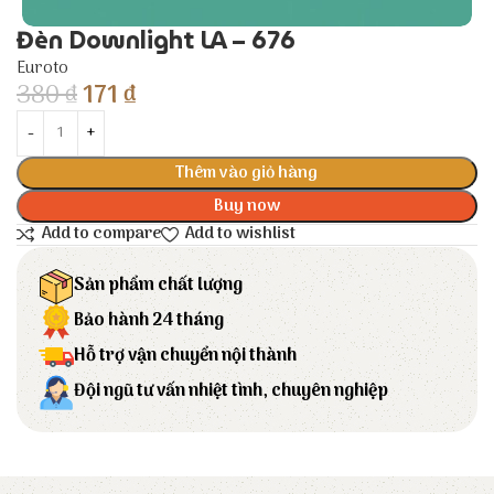
Đèn Downlight LA – 676
Euroto
380
₫
171
₫
Thêm vào giỏ hàng
Buy now
Add to compare
Add to wishlist
Sản phẩm chất lượng
Bảo hành 24 tháng
Hỗ trợ vận chuyển nội thành
Đội ngũ tư vấn nhiệt tình, chuyên nghiệp