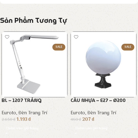
Sản Phẩm Tương Tự
SALE
SALE
BL – 1207 TRẮNG
CẦU NHỰA – E27 – Ø200
Euroto
,
Đèn Trang Trí
Euroto
,
Đèn Trang Trí
1.193
₫
207
₫
2.650
₫
460
₫
Thêm vào giỏ hàng
Thêm vào giỏ hàng