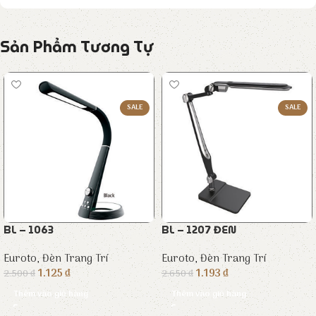
Sản Phẩm Tương Tự
SALE
SALE
BL – 1063
BL – 1207 ĐEN
Euroto
,
Đèn Trang Trí
Euroto
,
Đèn Trang Trí
1.125
₫
1.193
₫
2.500
₫
2.650
₫
Thêm vào giỏ hàng
Thêm vào giỏ hàng