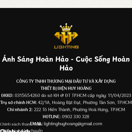
Ánh Sáng Hoàn Hảo - Cuộc Sống Hoàn
Hảo
CÔNG TY TNHH THƯƠNG MẠI ĐẦU TƯ VÀ XÂY DỰNG
THIẾT BỊ ĐIỆN HUY HOÀNG
ĐKKD:
0315654260 do sở KH & ĐT TP.HCM cấp ngày: 11/04/2023
Trụ sở chính HCM:
42/1A, Hoàng Bật Đạt, Phường Tân Sơn, TP.HCM
Chi nhánh 2:
222 Tô Hiến Thành, Phường Hoà Hưng, TP.HCM
HOTLINE:
0902 330 328
EMAIL:
lightinghuyhoang@gmail.com
Chính sách thanh toán
Chính sách
Chính sách vận chuyển