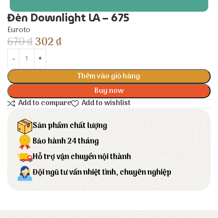
Đèn Downlight LA – 675
Euroto
670
₫
302
₫
Thêm vào giỏ hàng
Buy now
Add to compare
Add to wishlist
Sản phẩm chất lượng
Bảo hành 24 tháng
Hỗ trợ vận chuyển nội thành
Đội ngũ tư vấn nhiệt tình, chuyên nghiệp