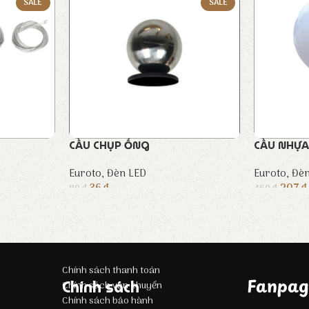
SALE
SALE
CẦU CHỤP ỐNG
CẦU NHỰA 
Euroto
,
Đèn LED
Euroto
,
Đèn
36
₫
207
₫
80
₫
460
₫
Chính sách thanh toán
Fanpag
Chính sách
Chính sách vận chuyển
Chính sách bảo hành