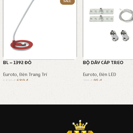
SALE
BL – 1392 ĐỎ
BỘ DÂY CÁP TREO
Euroto
,
Đèn Trang Trí
Euroto
,
Đèn LED
689
₫
95
₫
1.530
₫
210
₫