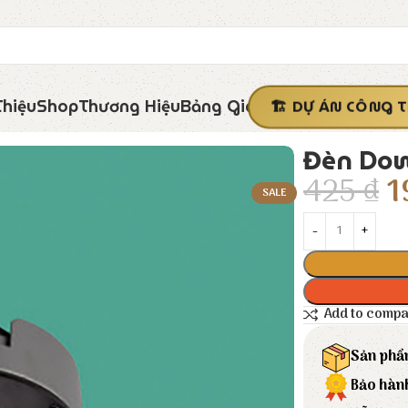
Thiệu
Shop
Thương Hiệu
Bảng Giá
DỰ ÁN CÔNG T
Đèn Dow
425
₫
1
SALE
Add to comp
Sản phẩ
Bảo hàn