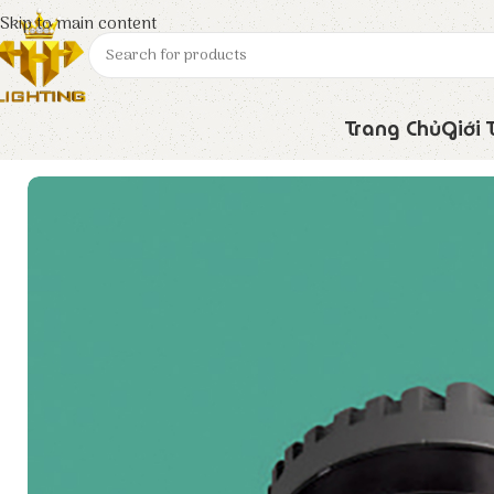
Skip to main content
Trang Chủ
Giới 
Trang chủ
Euroto
Đèn LED
Đèn Downlight LA – 631