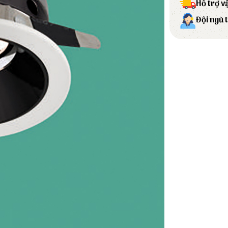
Hỗ trợ v
Đội ngũ 