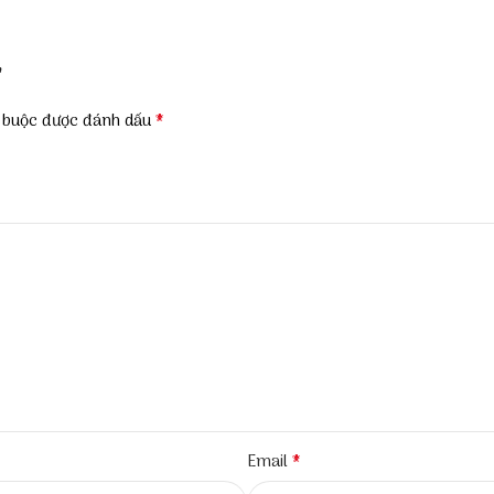
”
*
t buộc được đánh dấu
*
Email