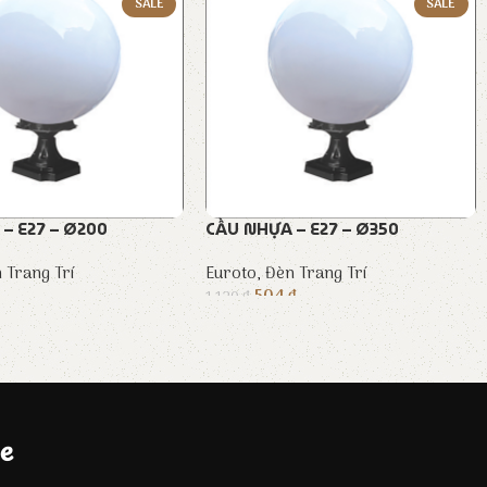
SALE
SALE
– E27 – Ø200
CẦU NHỰA – E27 – Ø350
 Trang Trí
Euroto
,
Đèn Trang Trí
504
₫
1.120
₫
e