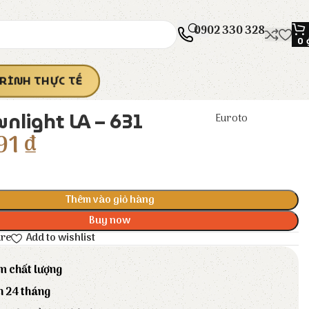
0902 330 328
0
RÌNH THỰC TẾ
nlight LA – 631
Euroto
91
₫
Thêm vào giỏ hàng
Buy now
are
Add to wishlist
m chất lượng
h 24 tháng