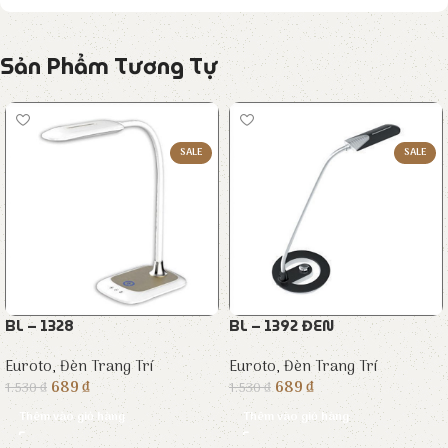
Sản Phẩm Tương Tự
SALE
SALE
BL – 1328
BL – 1392 ĐEN
Euroto
,
Đèn Trang Trí
Euroto
,
Đèn Trang Trí
689
₫
689
₫
1.530
₫
1.530
₫
Thêm vào giỏ hàng
Thêm vào giỏ hàng