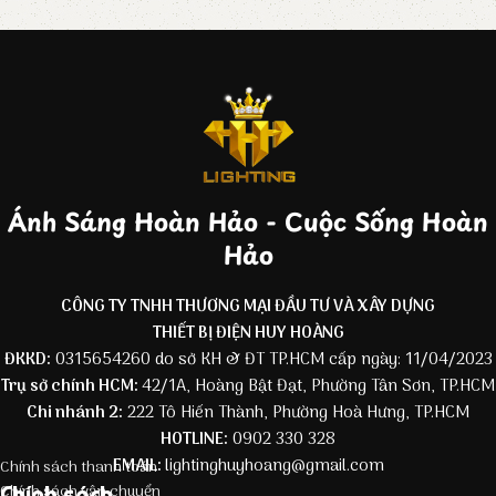
Ánh Sáng Hoàn Hảo - Cuộc Sống Hoàn
Hảo
CÔNG TY TNHH THƯƠNG MẠI ĐẦU TƯ VÀ XÂY DỰNG
THIẾT BỊ ĐIỆN HUY HOÀNG
ĐKKD:
0315654260 do sở KH & ĐT TP.HCM cấp ngày: 11/04/2023
Trụ sở chính HCM:
42/1A, Hoàng Bật Đạt, Phường Tân Sơn, TP.HCM
Chi nhánh 2:
222 Tô Hiến Thành, Phường Hoà Hưng, TP.HCM
HOTLINE:
0902 330 328
EMAIL:
lightinghuyhoang@gmail.com
Chính sách thanh toán
Chính sách
Chính sách vận chuyển