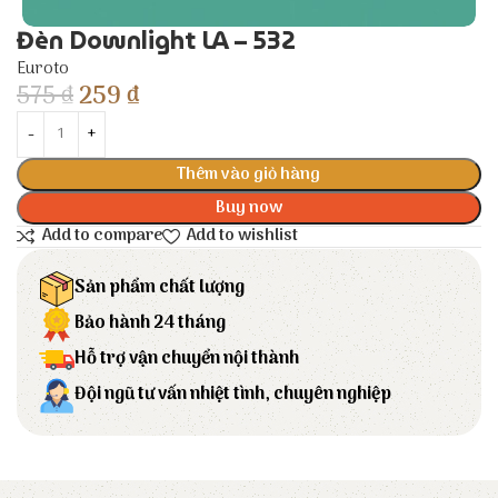
Đèn Downlight LA – 532
Euroto
575
₫
259
₫
Thêm vào giỏ hàng
Buy now
Add to compare
Add to wishlist
Sản phẩm chất lượng
Bảo hành 24 tháng
Hỗ trợ vận chuyển nội thành
Đội ngũ tư vấn nhiệt tình, chuyên nghiệp