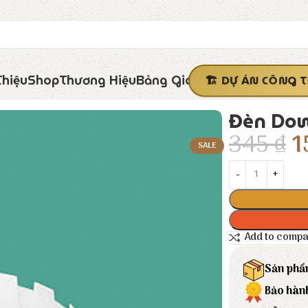
Thiệu
Shop
Thương Hiệu
Bảng Giá
DỰ ÁN CÔNG T
Đèn Dow
345
₫
1
SALE
Add to comp
Sản phẩ
Bảo hàn