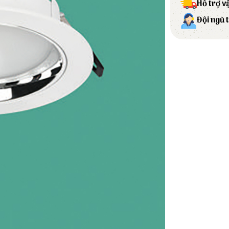
Hỗ trợ v
Đội ngũ 