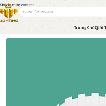
Skip to main content
Trang Chủ
Giới 
Trang chủ
Euroto
Đèn LED
Đèn Downlight LA – 52