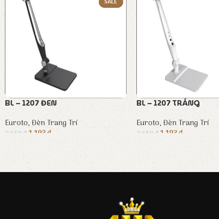
SALE
BL – 1207 ĐEN
BL – 1207 TRẮNG
Euroto
,
Đèn Trang Trí
Euroto
,
Đèn Trang Trí
1.193
₫
1.193
₫
2.650
₫
2.650
₫