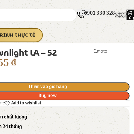
0902 330 328
0
RÌNH THỰC TẾ
nlight LA – 52
Euroto
55
₫
Thêm vào giỏ hàng
Buy now
are
Add to wishlist
m chất lượng
h 24 tháng