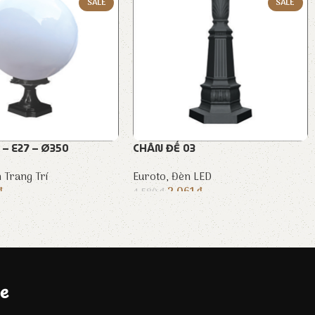
SALE
SALE
– E27 – Ø350
CHÂN ĐẾ 03
 Trang Trí
Euroto
,
Đèn LED
₫
2.061
₫
4.580
₫
e