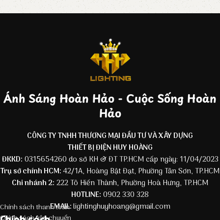
Ánh Sáng Hoàn Hảo - Cuộc Sống Hoàn
Hảo
CÔNG TY TNHH THƯƠNG MẠI ĐẦU TƯ VÀ XÂY DỰNG
THIẾT BỊ ĐIỆN HUY HOÀNG
ĐKKD:
0315654260 do sở KH & ĐT TP.HCM cấp ngày: 11/04/2023
Trụ sở chính HCM:
42/1A, Hoàng Bật Đạt, Phường Tân Sơn, TP.HCM
Chi nhánh 2:
222 Tô Hiến Thành, Phường Hoà Hưng, TP.HCM
HOTLINE:
0902 330 328
EMAIL:
lightinghuyhoang@gmail.com
Chính sách thanh toán
Chính sách
Chính sách vận chuyển