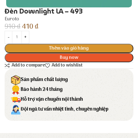
Đèn Downlight LA – 493
Euroto
910
₫
410
₫
Thêm vào giỏ hàng
Buy now
Add to compare
Add to wishlist
Sản phẩm chất lượng
Bảo hành 24 tháng
Hỗ trợ vận chuyển nội thành
Đội ngũ tư vấn nhiệt tình, chuyên nghiệp