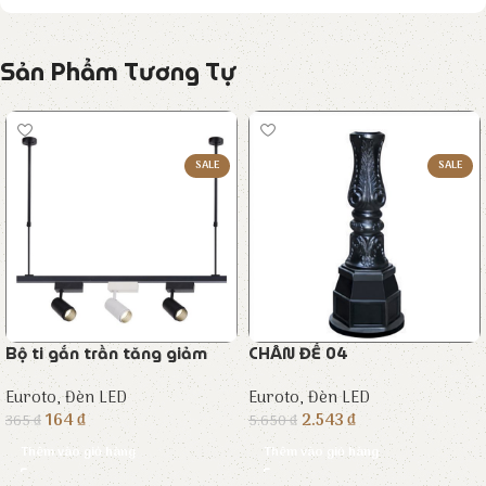
Sản Phẩm Tương Tự
SALE
SALE
Bộ ti gắn trần tăng giảm
CHÂN ĐẾ 04
Euroto
,
Đèn LED
Euroto
,
Đèn LED
164
₫
2.543
₫
365
₫
5.650
₫
Thêm vào giỏ hàng
Thêm vào giỏ hàng