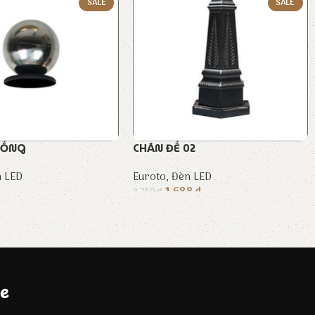
SALE
SALE
 ỐNG
CHÂN ĐẾ 02
 LED
Euroto
,
Đèn LED
1.688
₫
3.750
₫
e