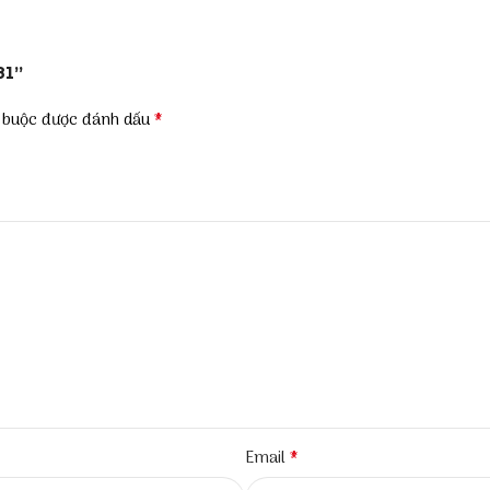
81”
*
t buộc được đánh dấu
*
Email