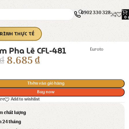
0902 330 328
0
RÌNH THỰC TẾ
m Pha Lê CFL-481
Euroto
₫
8.685
₫
Thêm vào giỏ hàng
Buy now
are
Add to wishlist
m chất lượng
h 24 tháng