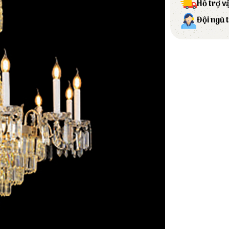
Hỗ trợ v
Đội ngũ 