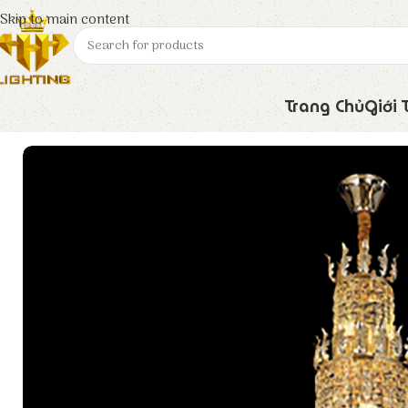
Skip to main content
Trang Chủ
Giới 
Trang chủ
Euroto
Đèn Trang Trí
Đèn Chùm Pha Lê CFL-481