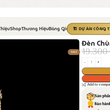
Thiệu
Shop
Thương Hiệu
Bảng Giá
DỰ ÁN CÔNG T
Đèn Chù
19.300
SALE
Add to comp
Sản phẩ
Bảo hàn