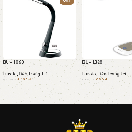
SALE
BL – 1063
BL – 1328
Euroto
,
Đèn Trang Trí
Euroto
,
Đèn Trang Trí
1.125
₫
689
₫
2.500
₫
1.530
₫