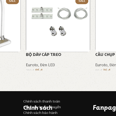
SALE
SALE
BỘ DÂY CÁP TREO
CẦU CHỤP
Euroto
,
Đèn LED
Euroto
,
Đèn
95
₫
36
₫
210
₫
80
₫
Chính sách thanh toán
Fanpag
Chính sách
Chính sách vận chuyển
Chính sách bảo hành