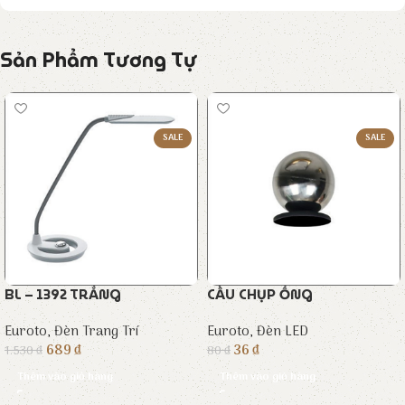
Sản Phẩm Tương Tự
SALE
SALE
BL – 1392 TRẮNG
CẦU CHỤP ỐNG
Euroto
,
Đèn Trang Trí
Euroto
,
Đèn LED
689
₫
36
₫
1.530
₫
80
₫
Thêm vào giỏ hàng
Thêm vào giỏ hàng