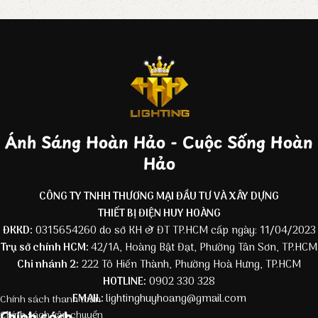
Ánh Sáng Hoàn Hảo - Cuộc Sống Hoàn
Hảo
CÔNG TY TNHH THƯƠNG MẠI ĐẦU TƯ VÀ XÂY DỰNG
THIẾT BỊ ĐIỆN HUY HOÀNG
ĐKKD:
0315654260 do sở KH & ĐT TP.HCM cấp ngày: 11/04/2023
Trụ sở chính HCM:
42/1A, Hoàng Bật Đạt, Phường Tân Sơn, TP.HCM
Chi nhánh 2:
222 Tô Hiến Thành, Phường Hoà Hưng, TP.HCM
HOTLINE:
0902 330 328
EMAIL:
lightinghuyhoang@gmail.com
Chính sách thanh toán
Chính sách
Chính sách vận chuyển