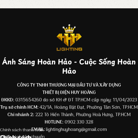
Ánh Sáng Hoàn Hảo - Cuộc Sống Hoàn
Hảo
CÔNG TY TNHH THƯƠNG MẠI ĐẦU TƯ VÀ XÂY DỰNG
THIẾT BỊ ĐIỆN HUY HOÀNG
ĐKKD:
0315654260 do sở KH & ĐT TP.HCM cấp ngày: 11/04/2023
Trụ sở chính HCM:
42/1A, Hoàng Bật Đạt, Phường Tân Sơn, TP.HCM
Chi nhánh 2:
222 Tô Hiến Thành, Phường Hoà Hưng, TP.HCM
HOTLINE:
0902 330 328
EMAIL:
lightinghuyhoang@gmail.com
Chính sách thanh toán
Chính sách
Chính sách vận chuyển