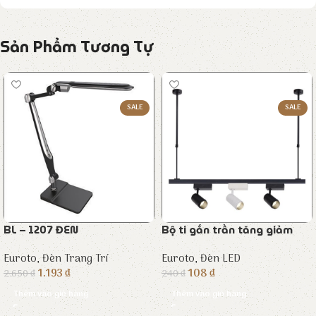
Sản Phẩm Tương Tự
SALE
SALE
BL – 1207 ĐEN
Bộ ti gắn trần tăng giảm
Euroto
,
Đèn Trang Trí
Euroto
,
Đèn LED
1.193
₫
108
₫
2.650
₫
240
₫
Thêm vào giỏ hàng
Thêm vào giỏ hàng