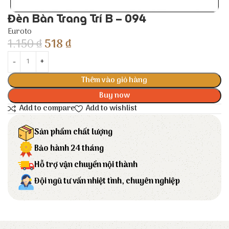
Đèn Bàn Trang Trí B – 094
Euroto
1.150
₫
518
₫
Thêm vào giỏ hàng
Buy now
Add to compare
Add to wishlist
Sản phẩm chất lượng
Bảo hành 24 tháng
Hỗ trợ vận chuyển nội thành
Đội ngũ tư vấn nhiệt tình, chuyên nghiệp