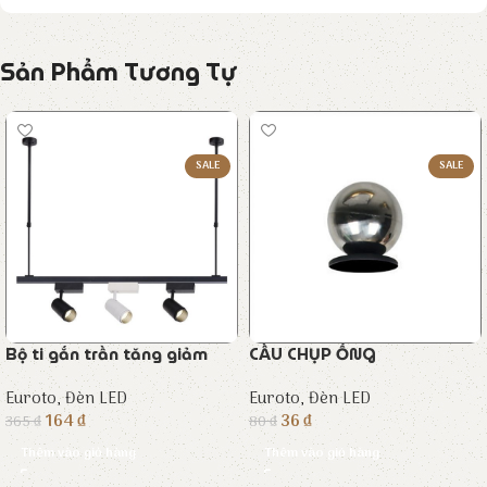
Sản Phẩm Tương Tự
SALE
SALE
Bộ ti gắn trần tăng giảm
CẦU CHỤP ỐNG
Euroto
,
Đèn LED
Euroto
,
Đèn LED
164
₫
36
₫
365
₫
80
₫
Thêm vào giỏ hàng
Thêm vào giỏ hàng