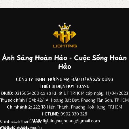
Ánh Sáng Hoàn Hảo - Cuộc Sống Hoàn
Hảo
CÔNG TY TNHH THƯƠNG MẠI ĐẦU TƯ VÀ XÂY DỰNG
THIẾT BỊ ĐIỆN HUY HOÀNG
ĐKKD:
0315654260 do sở KH & ĐT TP.HCM cấp ngày: 11/04/2023
Trụ sở chính HCM:
42/1A, Hoàng Bật Đạt, Phường Tân Sơn, TP.HCM
Chi nhánh 2:
222 Tô Hiến Thành, Phường Hoà Hưng, TP.HCM
HOTLINE:
0902 330 328
EMAIL:
lightinghuyhoang@gmail.com
Chính sách thanh toán
Chính sách
Chính sách vận chuyển