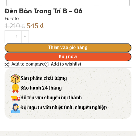
Đèn Bàn Trang Trí B – 06
Euroto
1.210
₫
545
₫
Thêm vào giỏ hàng
Buy now
Add to compare
Add to wishlist
Sản phẩm chất lượng
Bảo hành 24 tháng
Hỗ trợ vận chuyển nội thành
Đội ngũ tư vấn nhiệt tình, chuyên nghiệp