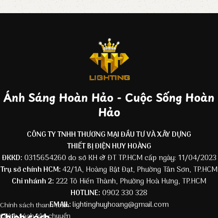
Ánh Sáng Hoàn Hảo - Cuộc Sống Hoàn
Hảo
CÔNG TY TNHH THƯƠNG MẠI ĐẦU TƯ VÀ XÂY DỰNG
THIẾT BỊ ĐIỆN HUY HOÀNG
ĐKKD:
0315654260 do sở KH & ĐT TP.HCM cấp ngày: 11/04/2023
Trụ sở chính HCM:
42/1A, Hoàng Bật Đạt, Phường Tân Sơn, TP.HCM
Chi nhánh 2:
222 Tô Hiến Thành, Phường Hoà Hưng, TP.HCM
HOTLINE:
0902 330 328
EMAIL:
lightinghuyhoang@gmail.com
Chính sách thanh toán
Chính sách
Chính sách vận chuyển