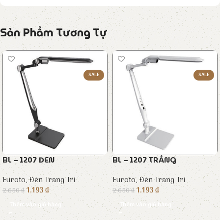
Sản Phẩm Tương Tự
SALE
SALE
BL – 1207 ĐEN
BL – 1207 TRẮNG
Euroto
,
Đèn Trang Trí
Euroto
,
Đèn Trang Trí
1.193
₫
1.193
₫
2.650
₫
2.650
₫
Thêm vào giỏ hàng
Thêm vào giỏ hàng