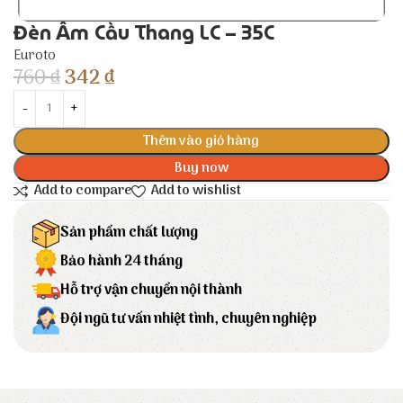
Đèn Âm Cầu Thang LC – 35C
Euroto
760
₫
342
₫
Thêm vào giỏ hàng
Buy now
Add to compare
Add to wishlist
Sản phẩm chất lượng
Bảo hành 24 tháng
Hỗ trợ vận chuyển nội thành
Đội ngũ tư vấn nhiệt tình, chuyên nghiệp