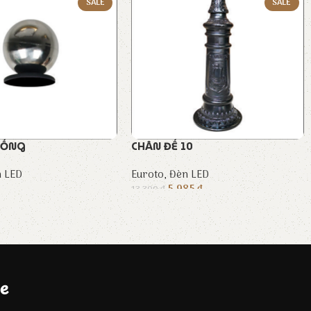
SALE
SALE
 ỐNG
CHÂN ĐẾ 10
 LED
Euroto
,
Đèn LED
5.985
₫
13.300
₫
e