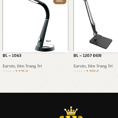
SALE
BL – 1063
BL – 1207 ĐEN
Euroto
,
Đèn Trang Trí
Euroto
,
Đèn Trang Trí
1.125
₫
1.193
₫
2.500
₫
2.650
₫