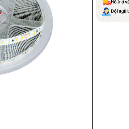
Hỗ trợ v
Đội ngũ 