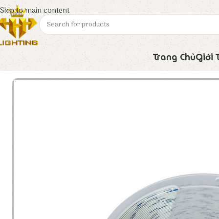
Skip to main content
Trang Chủ
Giới 
Trang chủ
Euroto
Đèn LED
Đèn Âm Cầu Thang LC – 31C