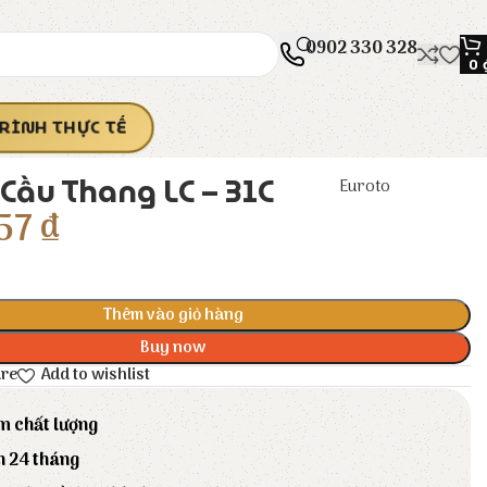
0902 330 328
0
RÌNH THỰC TẾ
Cầu Thang LC – 31C
Euroto
57
₫
Thêm vào giỏ hàng
Buy now
are
Add to wishlist
m chất lượng
h 24 tháng