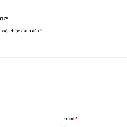
31C”
*
t buộc được đánh dấu
*
Email