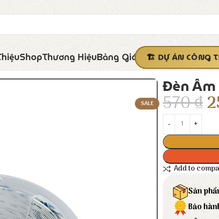
Thiệu
Shop
Thương Hiệu
Bảng Giá
DỰ ÁN CÔNG T
Đèn Âm 
570
₫
2
SALE
Add to comp
Sản phẩ
Bảo hàn