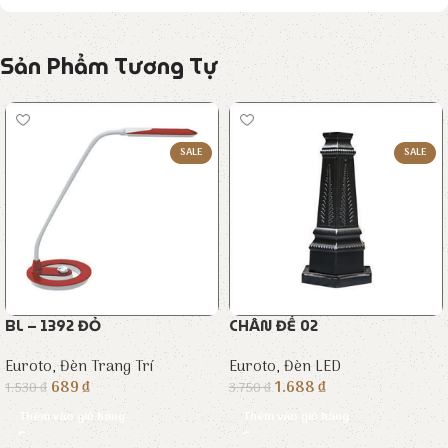
Sản Phẩm Tương Tự
SALE
SALE
BL – 1392 ĐỎ
CHÂN ĐẾ 02
Euroto
,
Đèn Trang Trí
Euroto
,
Đèn LED
689
₫
1.688
₫
1.530
₫
3.750
₫
Thêm vào giỏ hàng
Thêm vào giỏ hàng