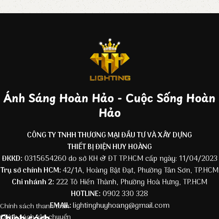
Ánh Sáng Hoàn Hảo - Cuộc Sống Hoàn
Hảo
CÔNG TY TNHH THƯƠNG MẠI ĐẦU TƯ VÀ XÂY DỰNG
THIẾT BỊ ĐIỆN HUY HOÀNG
ĐKKD:
0315654260 do sở KH & ĐT TP.HCM cấp ngày: 11/04/2023
Trụ sở chính HCM:
42/1A, Hoàng Bật Đạt, Phường Tân Sơn, TP.HCM
Chi nhánh 2:
222 Tô Hiến Thành, Phường Hoà Hưng, TP.HCM
HOTLINE:
0902 330 328
EMAIL:
lightinghuyhoang@gmail.com
Chính sách thanh toán
Chính sách
Chính sách vận chuyển