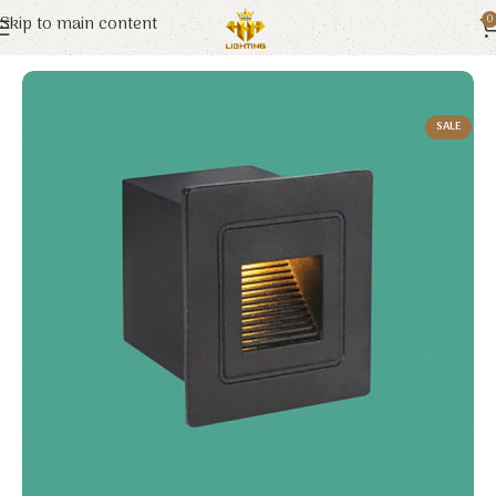
Skip to main content
0
Trang chủ
Euroto
Đèn LED
SALE