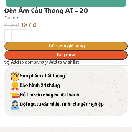
Đèn Âm Cầu Thang AT – 20
Euroto
415
₫
187
₫
Thêm vào giỏ hàng
Buy now
Add to compare
Add to wishlist
Sản phẩm chất lượng
Bảo hành 24 tháng
Hỗ trợ vận chuyển nội thành
Đội ngũ tư vấn nhiệt tình, chuyên nghiệp