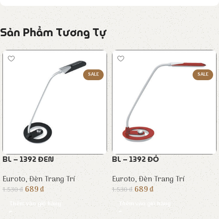
Sản Phẩm Tương Tự
SALE
SALE
BL – 1392 ĐEN
BL – 1392 ĐỎ
Euroto
,
Đèn Trang Trí
Euroto
,
Đèn Trang Trí
689
₫
689
₫
1.530
₫
1.530
₫
Thêm vào giỏ hàng
Thêm vào giỏ hàng