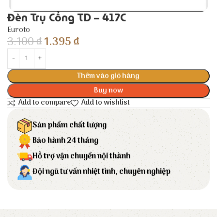
Đèn Trụ Cổng TD – 417C
Euroto
3.100
₫
1.395
₫
Thêm vào giỏ hàng
Buy now
Add to compare
Add to wishlist
Sản phẩm chất lượng
Bảo hành 24 tháng
Hỗ trợ vận chuyển nội thành
Đội ngũ tư vấn nhiệt tình, chuyên nghiệp