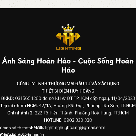
Ánh Sáng Hoàn Hảo - Cuộc Sống Hoàn
Hảo
CÔNG TY TNHH THƯƠNG MẠI ĐẦU TƯ VÀ XÂY DỰNG
THIẾT BỊ ĐIỆN HUY HOÀNG
ĐKKD:
0315654260 do sở KH & ĐT TP.HCM cấp ngày: 11/04/2023
Trụ sở chính HCM:
42/1A, Hoàng Bật Đạt, Phường Tân Sơn, TP.HCM
Chi nhánh 2:
222 Tô Hiến Thành, Phường Hoà Hưng, TP.HCM
HOTLINE:
0902 330 328
EMAIL:
lightinghuyhoang@gmail.com
Chính sách thanh toán
Chính sách
Chính sách vận chuyển