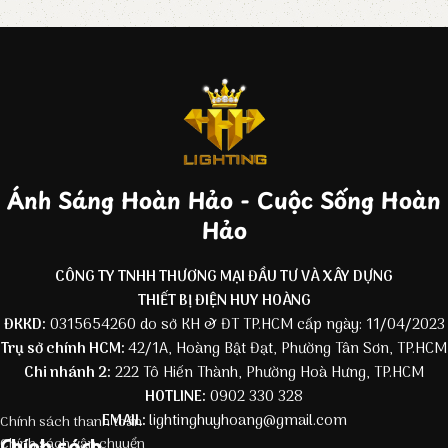
Ánh Sáng Hoàn Hảo - Cuộc Sống Hoàn
Hảo
CÔNG TY TNHH THƯƠNG MẠI ĐẦU TƯ VÀ XÂY DỰNG
THIẾT BỊ ĐIỆN HUY HOÀNG
ĐKKD:
0315654260 do sở KH & ĐT TP.HCM cấp ngày: 11/04/2023
Trụ sở chính HCM:
42/1A, Hoàng Bật Đạt, Phường Tân Sơn, TP.HCM
Chi nhánh 2:
222 Tô Hiến Thành, Phường Hoà Hưng, TP.HCM
HOTLINE:
0902 330 328
EMAIL:
lightinghuyhoang@gmail.com
Chính sách thanh toán
Chính sách
Chính sách vận chuyển