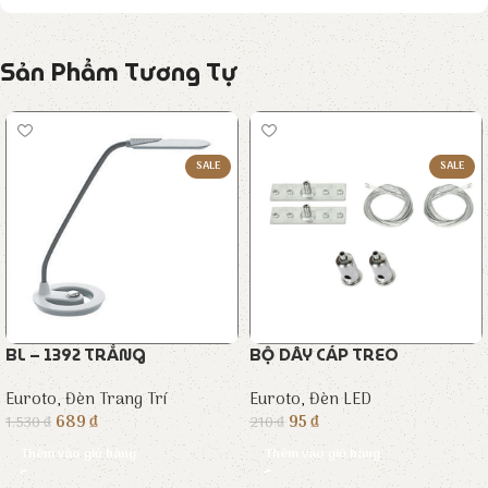
Sản Phẩm Tương Tự
SALE
SALE
BL – 1392 TRẮNG
BỘ DÂY CÁP TREO
Euroto
,
Đèn Trang Trí
Euroto
,
Đèn LED
689
₫
95
₫
1.530
₫
210
₫
Thêm vào giỏ hàng
Thêm vào giỏ hàng