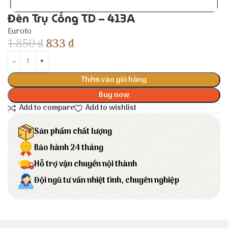
Đèn Trụ Cổng TD – 413A
Euroto
1.850
₫
833
₫
Thêm vào giỏ hàng
Buy now
Add to compare
Add to wishlist
Sản phẩm chất lượng
Bảo hành 24 tháng
Hỗ trợ vận chuyển nội thành
Đội ngũ tư vấn nhiệt tình, chuyên nghiệp