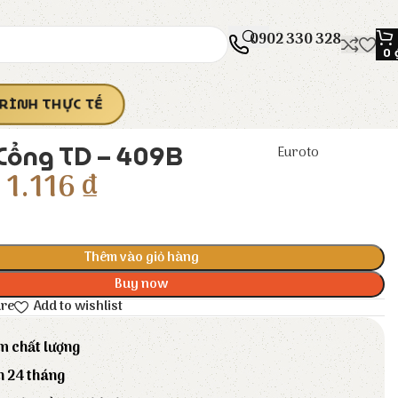
0902 330 328
0
RÌNH THỰC TẾ
 Cổng TD – 409B
Euroto
1.116
₫
Thêm vào giỏ hàng
Buy now
are
Add to wishlist
m chất lượng
h 24 tháng