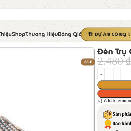
Thiệu
Shop
Thương Hiệu
Bảng Giá
DỰ ÁN CÔNG T
Đèn Trụ
2.480
₫
SALE
Add to comp
Sản phẩ
Bảo hàn