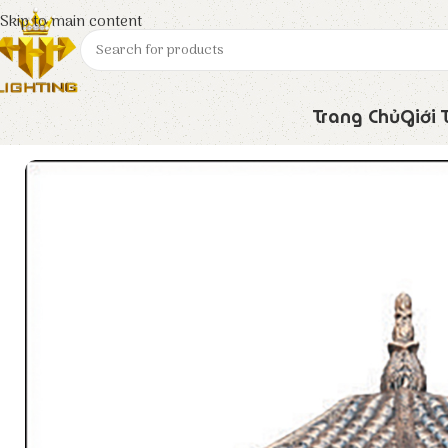
Skip to main content
Trang Chủ
Giới 
Trang chủ
Euroto
Đèn Trang Trí
Đèn Trụ Cổng TD – 409B