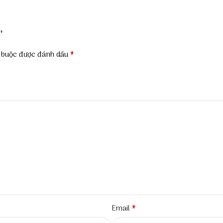
”
*
t buộc được đánh dấu
*
Email