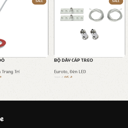
SALE
SALE
 ĐỎ
BỘ DÂY CÁP TREO
 Trang Trí
Euroto
,
Đèn LED
₫
95
₫
210
₫
e