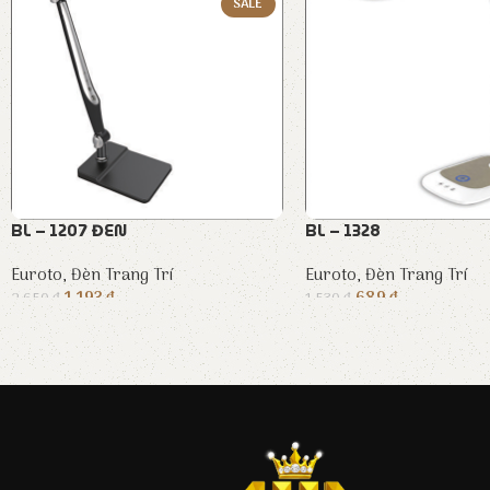
SALE
BL – 1207 ĐEN
BL – 1328
Euroto
,
Đèn Trang Trí
Euroto
,
Đèn Trang Trí
1.193
₫
689
₫
2.650
₫
1.530
₫