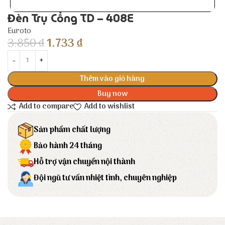
Đèn Trụ Cổng TD – 408E
Euroto
3.850
₫
1.733
₫
Thêm vào giỏ hàng
Buy now
Add to compare
Add to wishlist
Sản phẩm chất lượng
Bảo hành 24 tháng
Hỗ trợ vận chuyển nội thành
Đội ngũ tư vấn nhiệt tình, chuyên nghiệp