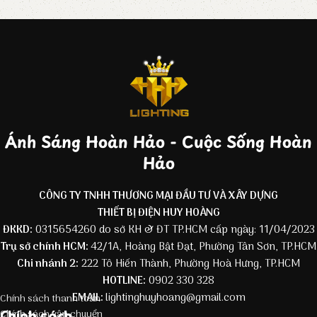
Ánh Sáng Hoàn Hảo - Cuộc Sống Hoàn
Hảo
CÔNG TY TNHH THƯƠNG MẠI ĐẦU TƯ VÀ XÂY DỰNG
THIẾT BỊ ĐIỆN HUY HOÀNG
ĐKKD:
0315654260 do sở KH & ĐT TP.HCM cấp ngày: 11/04/2023
Trụ sở chính HCM:
42/1A, Hoàng Bật Đạt, Phường Tân Sơn, TP.HCM
Chi nhánh 2:
222 Tô Hiến Thành, Phường Hoà Hưng, TP.HCM
HOTLINE:
0902 330 328
EMAIL:
lightinghuyhoang@gmail.com
Chính sách thanh toán
Chính sách
Chính sách vận chuyển