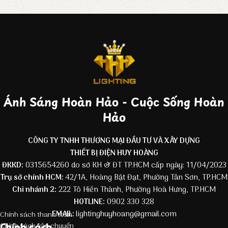
Ánh Sáng Hoàn Hảo - Cuộc Sống Hoàn
Hảo
CÔNG TY TNHH THƯƠNG MẠI ĐẦU TƯ VÀ XÂY DỰNG
THIẾT BỊ ĐIỆN HUY HOÀNG
ĐKKD:
0315654260 do sở KH & ĐT TP.HCM cấp ngày: 11/04/2023
Trụ sở chính HCM:
42/1A, Hoàng Bật Đạt, Phường Tân Sơn, TP.HCM
Chi nhánh 2:
222 Tô Hiến Thành, Phường Hoà Hưng, TP.HCM
HOTLINE:
0902 330 328
EMAIL:
lightinghuyhoang@gmail.com
Chính sách thanh toán
Chính sách
Chính sách vận chuyển