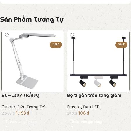
Sản Phẩm Tương Tự
SALE
SALE
BL – 1207 TRẮNG
Bộ ti gắn trần tăng giảm
Euroto
,
Đèn Trang Trí
Euroto
,
Đèn LED
1.193
₫
108
₫
2.650
₫
240
₫
Thêm vào giỏ hàng
Thêm vào giỏ hàng