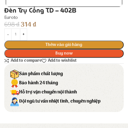
Đèn Trụ Cổng TD – 402B
Euroto
698
₫
314
₫
Thêm vào giỏ hàng
Buy now
Add to compare
Add to wishlist
Sản phẩm chất lượng
Bảo hành 24 tháng
Hỗ trợ vận chuyển nội thành
Đội ngũ tư vấn nhiệt tình, chuyên nghiệp