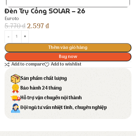
Đèn Trụ Cổng SOLAR – 26
Euroto
5.770
₫
2.597
₫
Thêm vào giỏ hàng
Buy now
Add to compare
Add to wishlist
Sản phẩm chất lượng
Bảo hành 24 tháng
Hỗ trợ vận chuyển nội thành
Đội ngũ tư vấn nhiệt tình, chuyên nghiệp