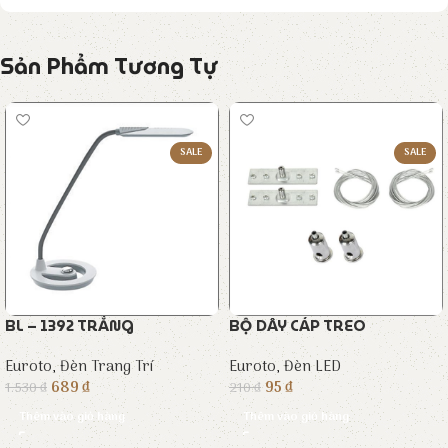
Sản Phẩm Tương Tự
SALE
SALE
BL – 1392 TRẮNG
BỘ DÂY CÁP TREO
Euroto
,
Đèn Trang Trí
Euroto
,
Đèn LED
689
₫
95
₫
1.530
₫
210
₫
Thêm vào giỏ hàng
Thêm vào giỏ hàng