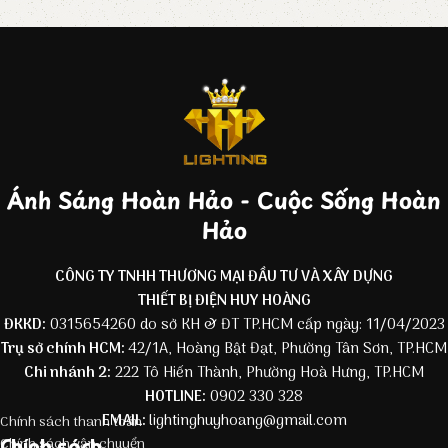
Ánh Sáng Hoàn Hảo - Cuộc Sống Hoàn
Hảo
CÔNG TY TNHH THƯƠNG MẠI ĐẦU TƯ VÀ XÂY DỰNG
THIẾT BỊ ĐIỆN HUY HOÀNG
ĐKKD:
0315654260 do sở KH & ĐT TP.HCM cấp ngày: 11/04/2023
Trụ sở chính HCM:
42/1A, Hoàng Bật Đạt, Phường Tân Sơn, TP.HCM
Chi nhánh 2:
222 Tô Hiến Thành, Phường Hoà Hưng, TP.HCM
HOTLINE:
0902 330 328
EMAIL:
lightinghuyhoang@gmail.com
Chính sách thanh toán
Chính sách
Chính sách vận chuyển