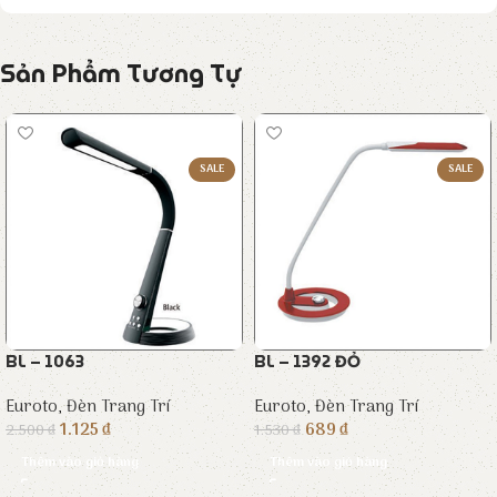
Sản Phẩm Tương Tự
SALE
SALE
BL – 1063
BL – 1392 ĐỎ
Euroto
,
Đèn Trang Trí
Euroto
,
Đèn Trang Trí
1.125
₫
689
₫
2.500
₫
1.530
₫
Thêm vào giỏ hàng
Thêm vào giỏ hàng