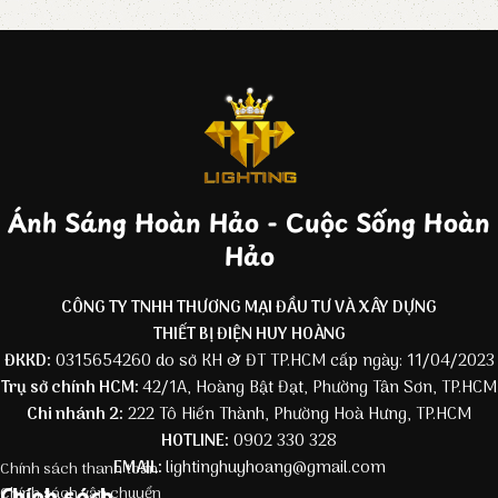
Ánh Sáng Hoàn Hảo - Cuộc Sống Hoàn
Hảo
CÔNG TY TNHH THƯƠNG MẠI ĐẦU TƯ VÀ XÂY DỰNG
THIẾT BỊ ĐIỆN HUY HOÀNG
ĐKKD:
0315654260 do sở KH & ĐT TP.HCM cấp ngày: 11/04/2023
Trụ sở chính HCM:
42/1A, Hoàng Bật Đạt, Phường Tân Sơn, TP.HCM
Chi nhánh 2:
222 Tô Hiến Thành, Phường Hoà Hưng, TP.HCM
HOTLINE:
0902 330 328
EMAIL:
lightinghuyhoang@gmail.com
Chính sách thanh toán
Chính sách
Chính sách vận chuyển