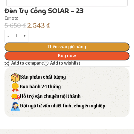
Đèn Trụ Cổng SOLAR – 23
Euroto
5.650
₫
2.543
₫
Thêm vào giỏ hàng
Buy now
Add to compare
Add to wishlist
Sản phẩm chất lượng
Bảo hành 24 tháng
Hỗ trợ vận chuyển nội thành
Đội ngũ tư vấn nhiệt tình, chuyên nghiệp